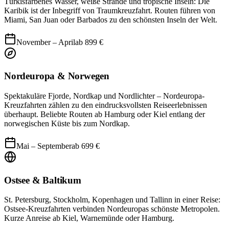
Türkisfarbenes Wasser, weiße Strände und tropische Inseln: Die
Karibik ist der Inbegriff von Traumkreuzfahrt. Routen führen von
Miami, San Juan oder Barbados zu den schönsten Inseln der Welt.
November – April
ab
899
€
Nordeuropa & Norwegen
Spektakuläre Fjorde, Nordkap und Nordlichter – Nordeuropa-
Kreuzfahrten zählen zu den eindrucksvollsten Reiseerlebnissen
überhaupt. Beliebte Routen ab Hamburg oder Kiel entlang der
norwegischen Küste bis zum Nordkap.
Mai – September
ab
699
€
Ostsee & Baltikum
St. Petersburg, Stockholm, Kopenhagen und Tallinn in einer Reise:
Ostsee-Kreuzfahrten verbinden Nordeuropas schönste Metropolen.
Kurze Anreise ab Kiel, Warnemünde oder Hamburg.