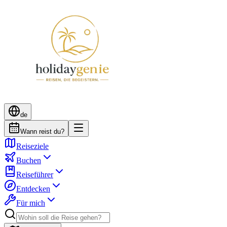
de
Wann reist du?
Reiseziele
Buchen
Reiseführer
Entdecken
Für mich