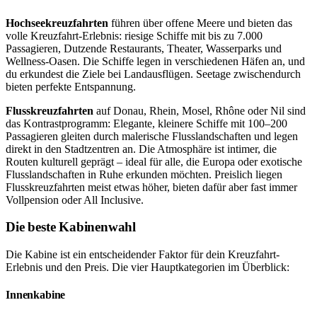
Hochseekreuzfahrten
führen über offene Meere und bieten das
volle Kreuzfahrt-Erlebnis: riesige Schiffe mit bis zu 7.000
Passagieren, Dutzende Restaurants, Theater, Wasserparks und
Wellness-Oasen. Die Schiffe legen in verschiedenen Häfen an, und
du erkundest die Ziele bei Landausflügen. Seetage zwischendurch
bieten perfekte Entspannung.
Flusskreuzfahrten
auf Donau, Rhein, Mosel, Rhône oder Nil sind
das Kontrastprogramm: Elegante, kleinere Schiffe mit 100–200
Passagieren gleiten durch malerische Flusslandschaften und legen
direkt in den Stadtzentren an. Die Atmosphäre ist intimer, die
Routen kulturell geprägt – ideal für alle, die Europa oder exotische
Flusslandschaften in Ruhe erkunden möchten. Preislich liegen
Flusskreuzfahrten meist etwas höher, bieten dafür aber fast immer
Vollpension oder All Inclusive.
Die beste Kabinenwahl
Die Kabine ist ein entscheidender Faktor für dein Kreuzfahrt-
Erlebnis und den Preis. Die vier Hauptkategorien im Überblick:
Innenkabine