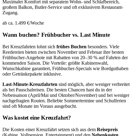
Maximaler Komfort mit separatem Wohn- und Schlafbereich,
großem Balkon, Butler-Service und oft exklusivem Restaurant-
Zugang.
ab ca. 1.499 €/Woche
Wann buchen? Frühbucher vs. Last Minute
Bei Kreuzfahrten lohnt sich
frühes Buchen
besonders. Viele
Reedereien bieten zwischen November und Februar ihre besten
Frühbucher-Angebote mit Rabatten von 20–30 % auf Fahrten der
kommenden Saison. Die Vorteile: größte Kabinenwahl,
Wunschkabine garantiert, Frühbucher-Specials wie Bordguthaben
oder Getränkepakete inklusive.
Last-Minute-Kreuzfahrten
sind möglich, aber weniger verbreitet
als bei Pauschalreisen. Die besten Chancen hast du in der
Nebensaison (April/Mai und Oktober/November) und bei weniger
nachgefragten Routen. Beliebte Sommertermine und Schulferien
sind oft Monate im Voraus ausgebucht.
Was kostet eine Kreuzfahrt?
Die Kosten einer Kreuzfahrt setzen sich aus dem
Reisepreis
(Kabine, Vollpension, Entertainment) und den
Nebenkosten