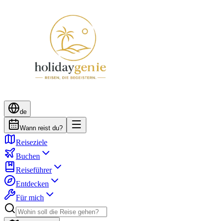
de
Wann reist du?
Reiseziele
Buchen
Reiseführer
Entdecken
Für mich