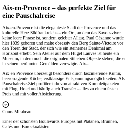
Aix-en-Provence – das perfekte Ziel für
eine Pauschalreise
Aix-en-Provence ist die eleganteste Stadt der Provence und das
kulturelle Herz Südfrankreichs – ein Ort, an dem das Savoir-vivre
keine leere Phrase ist, sondern gelebter Alltag. Paul Cézanne wurde
hier 1839 geboren und malte obsessiv den Berg Sainte-Victoire vor
den Toren der Stadt, der sich wie ein steinernes Denkmal am
Horizont erhebt. Sein Atelier auf dem Hügel Lauves ist heute ein
Museum, in dem noch die originalen Stilleben-Objekte stehen, die er
in seinen berühmten Gemälden verewigte. Aix
...
Aix-en-Provence überzeugt besonders durch faszinierende Kultur,
hervorragende Küche, erstklassige Entspannungsmöglichkeiten. Als
Pauschalreise-Ziel profitierst du von attraktiven Komplettpaketen
mit Flug, Hotel und häufig auch Transfer – alles zu einem festen
Preis und mit voller Absicherung.
Cours Mirabeau
Einer der schönsten Boulevards Europas mit Platanen, Brunnen,
Cafés und Barockpalästen