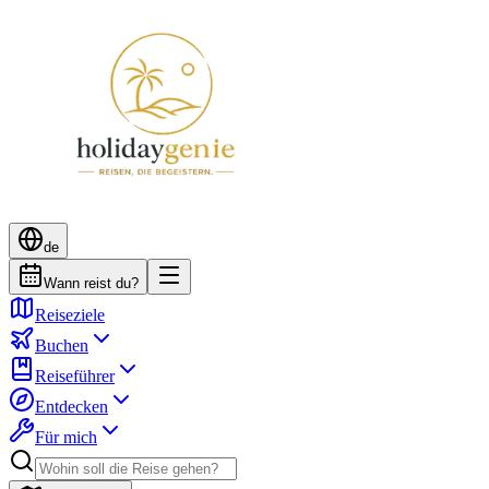
de
Wann reist du?
Reiseziele
Buchen
Reiseführer
Entdecken
Für mich