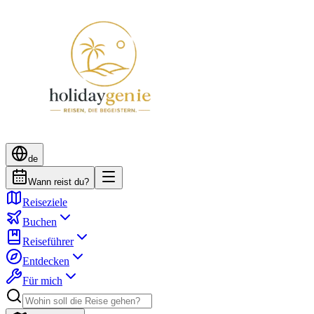
de
Wann reist du?
Reiseziele
Buchen
Reiseführer
Entdecken
Für mich