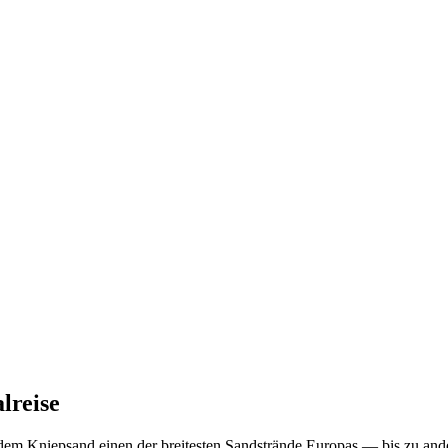
lreise
t dem Kniepsand einen der breitesten Sandstrände Europas — bis zu ande