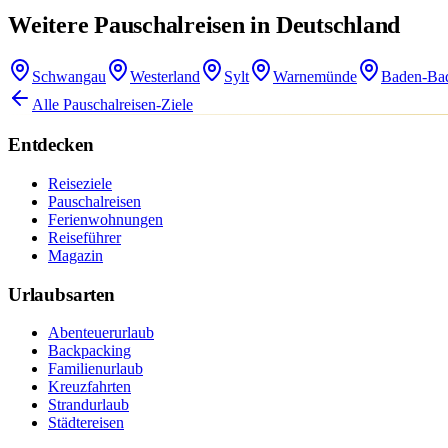
Weitere Pauschalreisen in Deutschland
Schwangau
Westerland
Sylt
Warnemünde
Baden-Ba
Alle Pauschalreisen-Ziele
Entdecken
Reiseziele
Pauschalreisen
Ferienwohnungen
Reiseführer
Magazin
Urlaubsarten
Abenteuerurlaub
Backpacking
Familienurlaub
Kreuzfahrten
Strandurlaub
Städtereisen