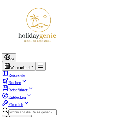
de
Wann reist du?
Reiseziele
Buchen
Reiseführer
Entdecken
Für mich