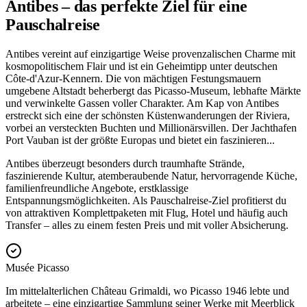
Antibes – das perfekte Ziel für eine
Pauschalreise
Antibes vereint auf einzigartige Weise provenzalischen Charme mit
kosmopolitischem Flair und ist ein Geheimtipp unter deutschen
Côte-d'Azur-Kennern. Die von mächtigen Festungsmauern
umgebene Altstadt beherbergt das Picasso-Museum, lebhafte Märkte
und verwinkelte Gassen voller Charakter. Am Kap von Antibes
erstreckt sich eine der schönsten Küstenwanderungen der Riviera,
vorbei an versteckten Buchten und Millionärsvillen. Der Jachthafen
Port Vauban ist der größte Europas und bietet ein faszinieren
...
Antibes überzeugt besonders durch traumhafte Strände,
faszinierende Kultur, atemberaubende Natur, hervorragende Küche,
familienfreundliche Angebote, erstklassige
Entspannungsmöglichkeiten. Als Pauschalreise-Ziel profitierst du
von attraktiven Komplettpaketen mit Flug, Hotel und häufig auch
Transfer – alles zu einem festen Preis und mit voller Absicherung.
Musée Picasso
Im mittelalterlichen Château Grimaldi, wo Picasso 1946 lebte und
arbeitete – eine einzigartige Sammlung seiner Werke mit Meerblick