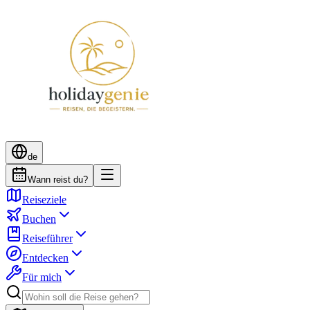
de
Wann reist du?
Reiseziele
Buchen
Reiseführer
Entdecken
Für mich