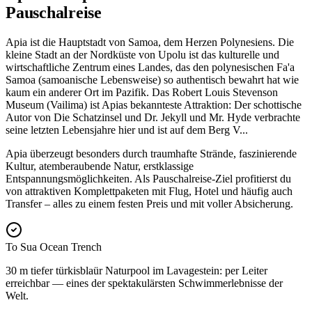
Pauschalreise
Apia ist die Hauptstadt von Samoa, dem Herzen Polynesiens. Die
kleine Stadt an der Nordküste von Upolu ist das kulturelle und
wirtschaftliche Zentrum eines Landes, das den polynesischen Fa'a
Samoa (samoanische Lebensweise) so authentisch bewahrt hat wie
kaum ein anderer Ort im Pazifik. Das Robert Louis Stevenson
Museum (Vailima) ist Apias bekannteste Attraktion: Der schottische
Autor von Die Schatzinsel und Dr. Jekyll und Mr. Hyde verbrachte
seine letzten Lebensjahre hier und ist auf dem Berg V
...
Apia überzeugt besonders durch traumhafte Strände, faszinierende
Kultur, atemberaubende Natur, erstklassige
Entspannungsmöglichkeiten. Als Pauschalreise-Ziel profitierst du
von attraktiven Komplettpaketen mit Flug, Hotel und häufig auch
Transfer – alles zu einem festen Preis und mit voller Absicherung.
To Sua Ocean Trench
30 m tiefer türkisblaür Naturpool im Lavagestein: per Leiter
erreichbar — eines der spektakulärsten Schwimmerlebnisse der
Welt.