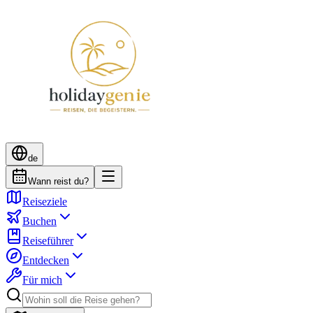
de
Wann reist du?
Reiseziele
Buchen
Reiseführer
Entdecken
Für mich