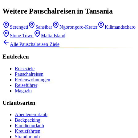
Weitere Pauschalreisen in Tansania
Serengeti
Sansibar
Ngorongoro-Krater
Kilimandscharo
Stone Town
Mafia Island
Alle Pauschalreisen-Ziele
Entdecken
Reiseziele
Pauschalreisen
Ferienwohnungen
Reiseführer
Magazin
Urlaubsarten
Abenteuerurlaub
Backpacking
Familienurlaub
Kreuzfahrten
Strandurlaub