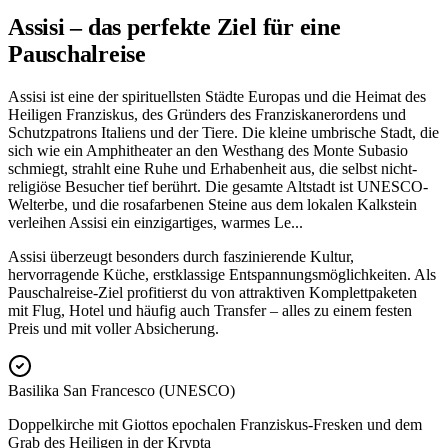
Assisi – das perfekte Ziel für eine
Pauschalreise
Assisi ist eine der spirituellsten Städte Europas und die Heimat des
Heiligen Franziskus, des Gründers des Franziskanerordens und
Schutzpatrons Italiens und der Tiere. Die kleine umbrische Stadt, die
sich wie ein Amphitheater an den Westhang des Monte Subasio
schmiegt, strahlt eine Ruhe und Erhabenheit aus, die selbst nicht-
religiöse Besucher tief berührt. Die gesamte Altstadt ist UNESCO-
Welterbe, und die rosafarbenen Steine aus dem lokalen Kalkstein
verleihen Assisi ein einzigartiges, warmes Le
...
Assisi überzeugt besonders durch faszinierende Kultur,
hervorragende Küche, erstklassige Entspannungsmöglichkeiten. Als
Pauschalreise-Ziel profitierst du von attraktiven Komplettpaketen
mit Flug, Hotel und häufig auch Transfer – alles zu einem festen
Preis und mit voller Absicherung.
Basilika San Francesco (UNESCO)
Doppelkirche mit Giottos epochalen Franziskus-Fresken und dem
Grab des Heiligen in der Krypta