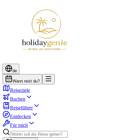
de
Wann reist du?
Reiseziele
Buchen
Reiseführer
Entdecken
Für mich