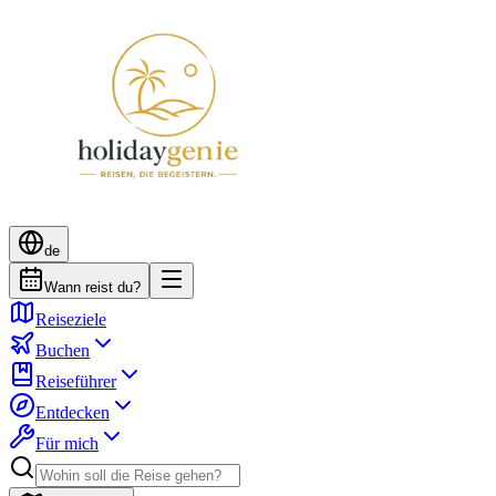
de
Wann reist du?
Reiseziele
Buchen
Reiseführer
Entdecken
Für mich