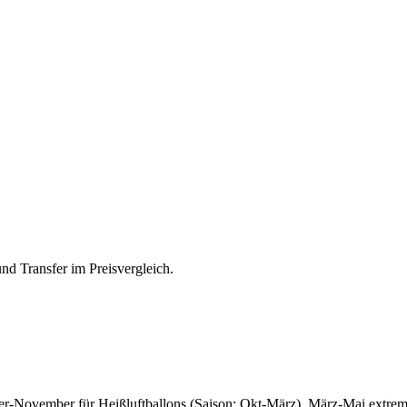
nd Transfer im Preisvergleich.
er-November für Heißluftballons (Saison: Okt-März). März-Mai extrem