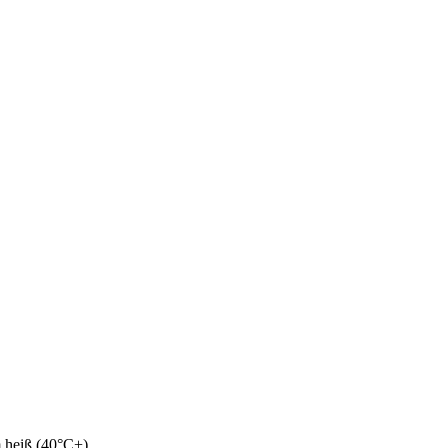
 heiß (40°C+).