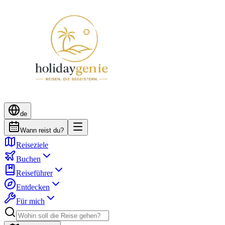
de
Wann reist du?
Reiseziele
Buchen
Reiseführer
Entdecken
Für mich