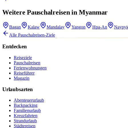
Weitere Pauschalreisen in Myanmar
Bagan
Kalaw
Mandalay
Yangon
Hpa-An
Naypy
Alle Pauschalreisen-Ziele
Entdecken
Reiseziele
Pauschalreisen
Ferienwohnungen
Reiseführer
Magazin
Urlaubsarten
Abenteuerurlaub
Backpacking
Familienurlaub
Kreuzfahrten
Strandurlaub
Städtereisen