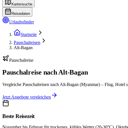
Kartensuche
Reisedaten
Urlaubsfinder
Startseite
Pauschalreisen
Alt-Bagan
Pauschalreise
Pauschalreise nach Alt-Bagan
Vergleiche Pauschalreisen nach Alt-Bagan (Myanmar) – Flug, Hotel u
Jetzt Angebote vergleichen
Beste Reisezeit
November bis Februar für trockenes, kühles Wetter (20-30°C). Oktob