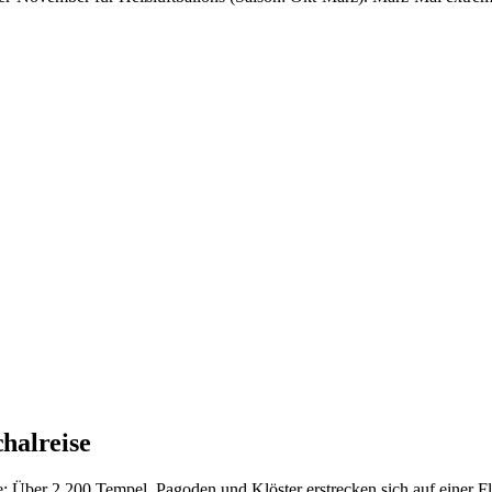
chalreise
de: Über 2.200 Tempel, Pagoden und Klöster erstrecken sich auf einer