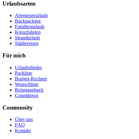
Urlaubsarten
Abenteuerurlaub
Backpacking
Familienurlaub
Kreuzfahrten
Strandurlaub
Städtereisen
Für mich
Urlaubsfinder
Packliste
Budget-Rechner
Wunschliste
Reisetagebuch
Countdown
Community
Über uns
FAQ
Kontakt