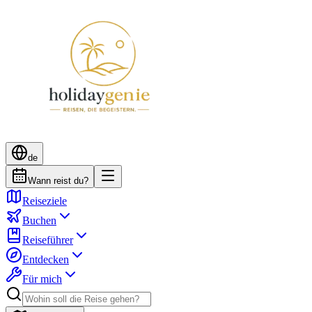
de
Wann reist du?
Reiseziele
Buchen
Reiseführer
Entdecken
Für mich