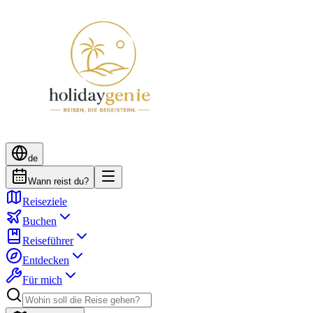
de
Wann reist du?
Reiseziele
Buchen
Reiseführer
Entdecken
Für mich