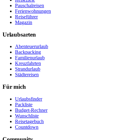
Pauschalreisen
Ferienwohnungen
Reiseführer
Magazin
Urlaubsarten
Abenteuerurlaub
Backpacking
Familienurlaub
Kreuzfahrten
Strandurlaub
Städtereisen
Für mich
Urlaubsfinder
Packliste
Budget-Rechner
Wunschliste
Reisetagebuch
Countdown
Community