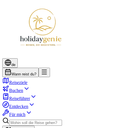
de
Wann reist du?
Reiseziele
Buchen
Reiseführer
Entdecken
Für mich