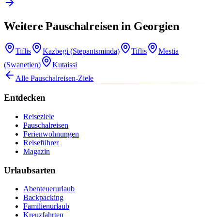
Weitere Pauschalreisen in Georgien
Tiflis
Kazbegi (Stepantsminda)
Tiflis
Mestia
(Swanetien)
Kutaissi
Alle Pauschalreisen-Ziele
Entdecken
Reiseziele
Pauschalreisen
Ferienwohnungen
Reiseführer
Magazin
Urlaubsarten
Abenteuerurlaub
Backpacking
Familienurlaub
Kreuzfahrten