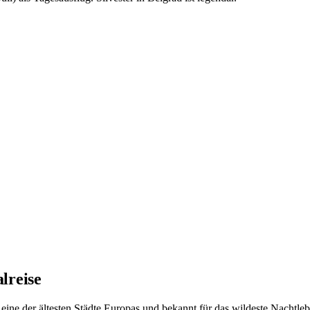
lreise
eine der ältesten Städte Europas und bekannt für das wildeste Nachtl