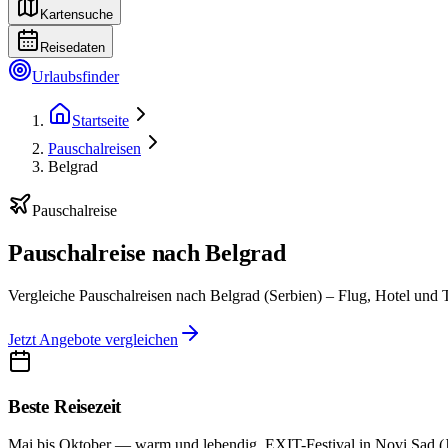
Kartensuche
Reisedaten
Urlaubsfinder
Startseite
Pauschalreisen
Belgrad
Pauschalreise
Pauschalreise nach Belgrad
Vergleiche Pauschalreisen nach Belgrad (Serbien) – Flug, Hotel und T
Jetzt Angebote vergleichen
Beste Reisezeit
Mai bis Oktober — warm und lebendig. EXIT-Festival in Novi Sad (Juli