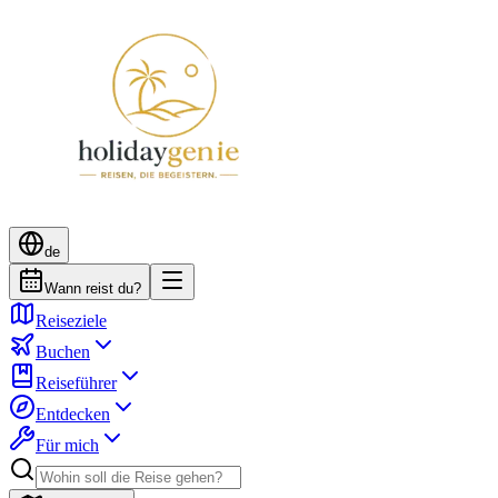
de
Wann reist du?
Reiseziele
Buchen
Reiseführer
Entdecken
Für mich