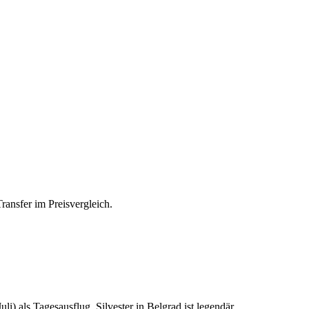
ransfer im Preisvergleich.
) als Tagesausflug. Silvester in Belgrad ist legendär.