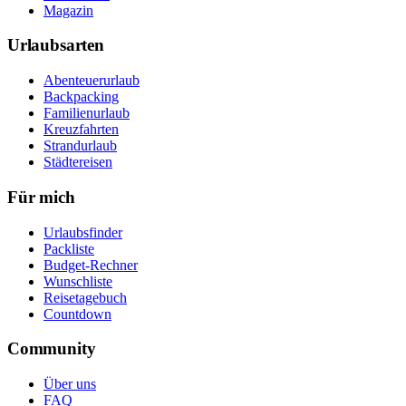
Magazin
Urlaubsarten
Abenteuerurlaub
Backpacking
Familienurlaub
Kreuzfahrten
Strandurlaub
Städtereisen
Für mich
Urlaubsfinder
Packliste
Budget-Rechner
Wunschliste
Reisetagebuch
Countdown
Community
Über uns
FAQ