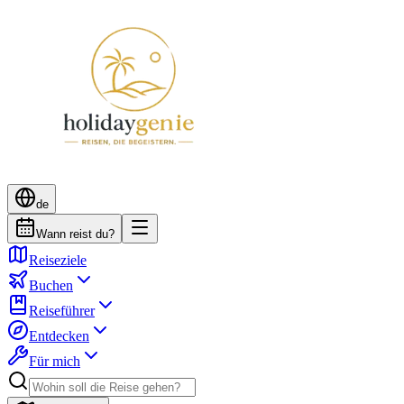
de
Wann reist du?
Reiseziele
Buchen
Reiseführer
Entdecken
Für mich