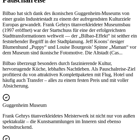
Pauschalreise
Bilbao hat sich dank des ikonischen Guggenheim-Museums von
einer graün Industriestadt zu einem der aufregendsten Kulturziele
Europas gewandelt. Frank Gehrys titanverkleideter Museumsbau
(1997 eröffnet) war der Startschuss für eine der erfolgreichsten
Stadttransformationen weltweit — der „Bilbao-Effekt“ ist seither ein
feststehender Begriff in der Stadtplanung. Jeff Koons’ riesiger
Blumenhund „Puppy“ und Louise Bourgeois’ Spinne „Maman“ vor
dem Museum sind ikonische Fotomotive. Die Altstadt (Cas
...
Bilbao überzeugt besonders durch faszinierende Kultur,
hervorragende Küche, lebhaftes Nachtleben. Als Pauschalreise-Ziel
profitierst du von attraktiven Komplettpaketen mit Flug, Hotel und
häufig auch Transfer – alles zu einem festen Preis und mit voller
Absicherung.
Guggenheim Museum
Frank Gehrys titanverkleidetes Meisterwerk ist nicht nur von außen
spektakulär – die Kunstsammlungen im Inneren sind ebenso
beeindruckend.