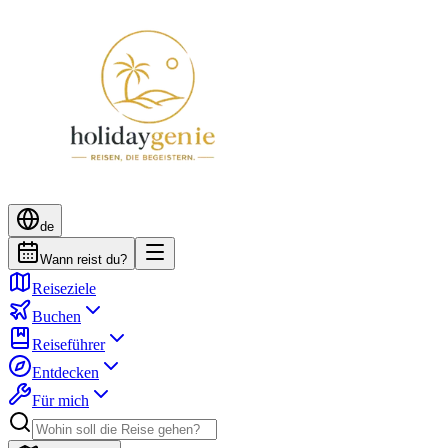
de
Wann reist du?
Reiseziele
Buchen
Reiseführer
Entdecken
Für mich