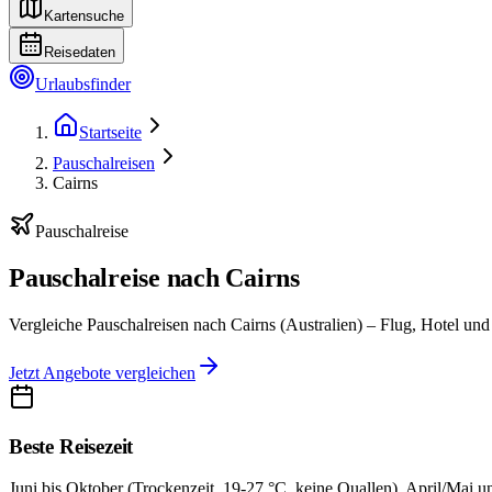
Kartensuche
Reisedaten
Urlaubsfinder
Startseite
Pauschalreisen
Cairns
Pauschalreise
Pauschalreise nach Cairns
Vergleiche Pauschalreisen nach Cairns (Australien) – Flug, Hotel und 
Jetzt Angebote vergleichen
Beste Reisezeit
Juni bis Oktober (Trockenzeit, 19-27 °C, keine Quallen). April/Mai 