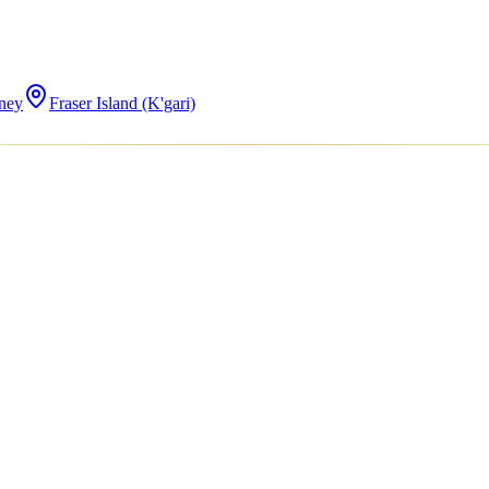
ney
Fraser Island (K'gari)