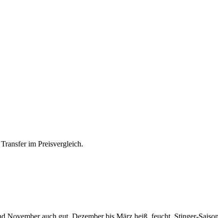
Transfer im Preisvergleich.
und November auch gut. Dezember bis März heiß, feucht, Stinger-Saiso