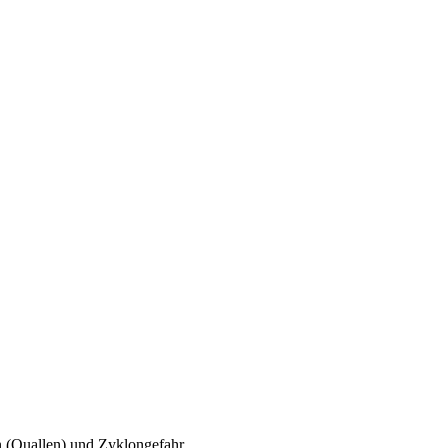
n (Quallen) und Zyklongefahr.