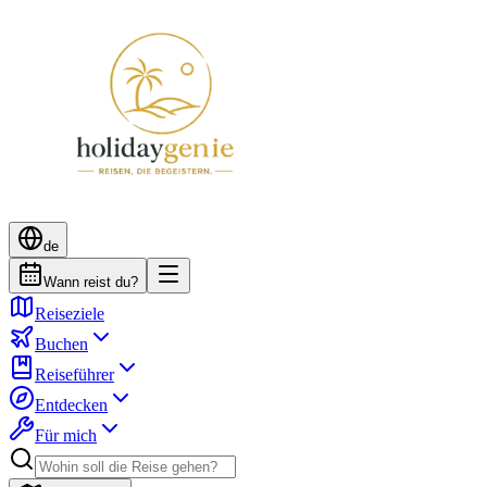
de
Wann reist du?
Reiseziele
Buchen
Reiseführer
Entdecken
Für mich