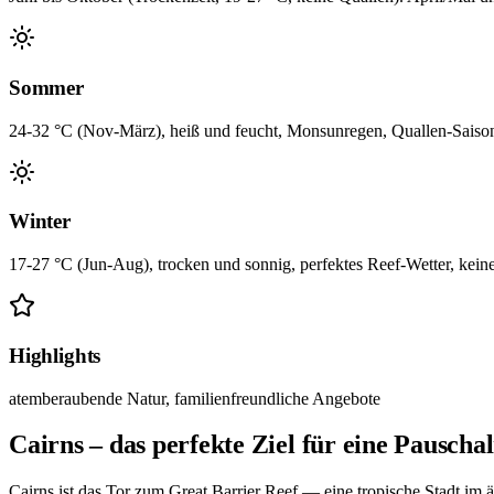
Sommer
24-32 °C (Nov-März), heiß und feucht, Monsunregen, Quallen-Saiso
Winter
17-27 °C (Jun-Aug), trocken und sonnig, perfektes Reef-Wetter, kein
Highlights
atemberaubende Natur, familienfreundliche Angebote
Cairns – das perfekte Ziel für eine Pauschal
Cairns ist das Tor zum Great Barrier Reef — eine tropische Stadt i