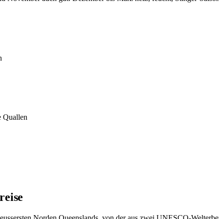
n
e Quallen
reise
m äeussersten Norden Queenslands, von der aus zwei UNESCO-Welterben 