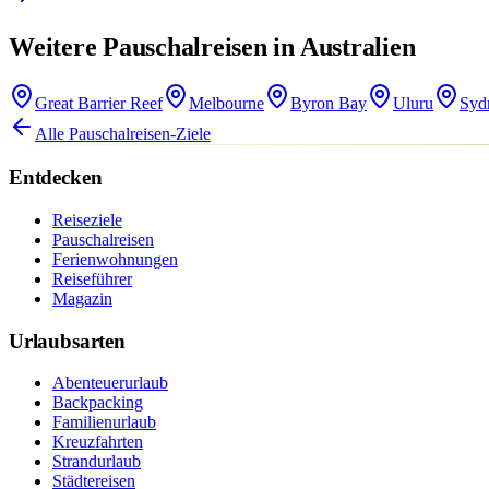
Weitere Pauschalreisen in Australien
Great Barrier Reef
Melbourne
Byron Bay
Uluru
Syd
Alle Pauschalreisen-Ziele
Entdecken
Reiseziele
Pauschalreisen
Ferienwohnungen
Reiseführer
Magazin
Urlaubsarten
Abenteuerurlaub
Backpacking
Familienurlaub
Kreuzfahrten
Strandurlaub
Städtereisen