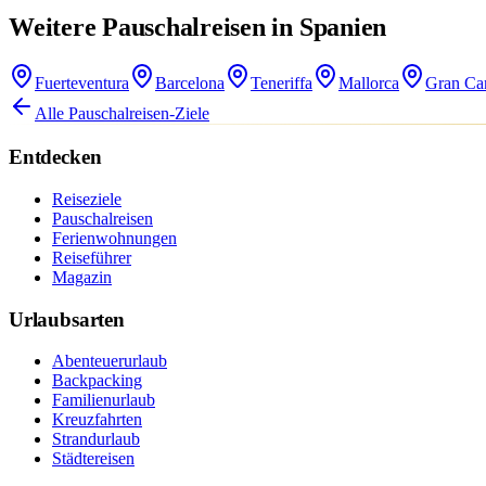
Weitere Pauschalreisen in Spanien
Fuerteventura
Barcelona
Teneriffa
Mallorca
Gran Ca
Alle Pauschalreisen-Ziele
Entdecken
Reiseziele
Pauschalreisen
Ferienwohnungen
Reiseführer
Magazin
Urlaubsarten
Abenteuerurlaub
Backpacking
Familienurlaub
Kreuzfahrten
Strandurlaub
Städtereisen