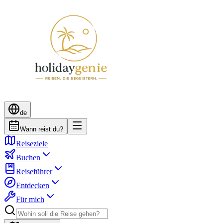
de
Wann reist du?
Reiseziele
Buchen
Reiseführer
Entdecken
Für mich