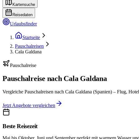
Kartensuche
Reisedaten
Urlaubsfinder
Startseite
Pauschalreisen
Cala Galdana
Pauschalreise
Pauschalreise nach Cala Galdana
Vergleiche Pauschalreisen nach Cala Galdana (Spanien) – Flug, Hotel
Jetzt Angebote vergleichen
Beste Reisezeit
Mai bis Oktober, Juni und September perfekt mit warmem Wasser und 