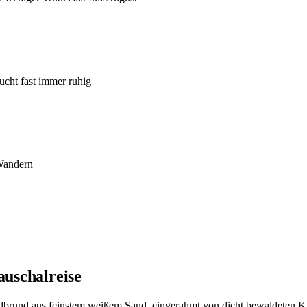
cht fast immer ruhig
 Wandern
auschalreise
albrund aus feinstem weißem Sand, eingerahmt von dicht bewaldeten K