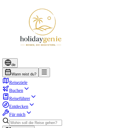
de
Wann reist du?
Reiseziele
Buchen
Reiseführer
Entdecken
Für mich