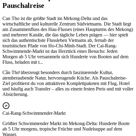
Pauschalreise
Can Tho ist die größte Stadt im Mekong-Delta und das
wirtschaftliche und kulturelle Zentrum Südvietnams. Die Stadt liegt
am Zusammenfluss des Hau-Flusses (eines Hauptarms des Mekong)
und mehrerer Kanäle, die das tägliche Leben prägen — hier spielt
sich das authentischste Flussleben Vietnams ab, fernab der
touristischen Pfade von Ho-Chi-Minh-Stadt. Der Cai-Rang-
Schwimmende-Markt ist das Herztück eines Besuchs: Jeden
Morgen ab 5 Uhr versammeln sich Hunderte von Booten auf dem
Fluss, beladen mit t
...
Cần Thơ überzeugt besonders durch faszinierende Kultur,
atemberaubende Natur, hervorragende Küche. Als Pauschalreise-
Ziel profitierst du von attraktiven Komplettpaketen mit Flug, Hotel
und häufig auch Transfer – alles zu einem festen Preis und mit voller
Absicherung.
Cai-Rang-Schwimmender-Markt
Größter Schwimmender Markt im Mekong-Delta: Hunderte Boote
ab 5 Uhr morgens, tropische Früchte und Nudelsuppe auf dem
Wasser.