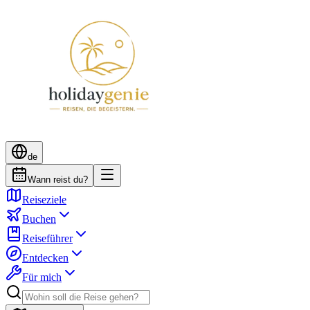
de
Wann reist du?
Reiseziele
Buchen
Reiseführer
Entdecken
Für mich