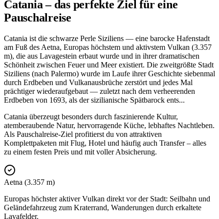
Catania – das perfekte Ziel für eine
Pauschalreise
Catania ist die schwarze Perle Siziliens — eine barocke Hafenstadt
am Fuß des Aetna, Europas höchstem und aktivstem Vulkan (3.357
m), die aus Lavagestein erbaut wurde und in ihrer dramatischen
Schönheit zwischen Feuer und Meer existiert. Die zweitgrößte Stadt
Siziliens (nach Palermo) wurde im Laufe ihrer Geschichte siebenmal
durch Erdbeben und Vulkanausbrüche zerstört und jedes Mal
prächtiger wiederaufgebaut — zuletzt nach dem verheerenden
Erdbeben von 1693, als der sizilianische Spätbarock ents
...
Catania überzeugt besonders durch faszinierende Kultur,
atemberaubende Natur, hervorragende Küche, lebhaftes Nachtleben.
Als Pauschalreise-Ziel profitierst du von attraktiven
Komplettpaketen mit Flug, Hotel und häufig auch Transfer – alles
zu einem festen Preis und mit voller Absicherung.
Aetna (3.357 m)
Europas höchster aktiver Vulkan direkt vor der Stadt: Seilbahn und
Geländefahrzeug zum Kraterrand, Wanderungen durch erkaltete
Lavafelder.