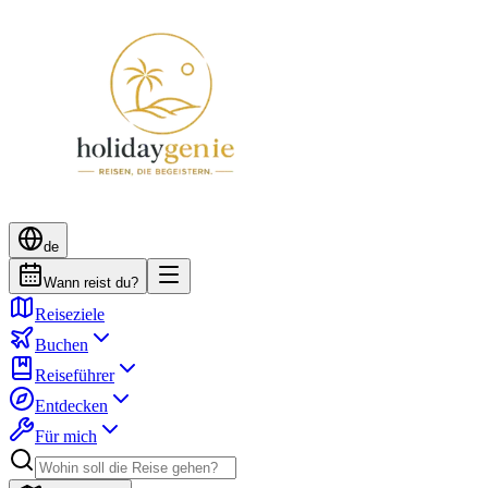
de
Wann reist du?
Reiseziele
Buchen
Reiseführer
Entdecken
Für mich