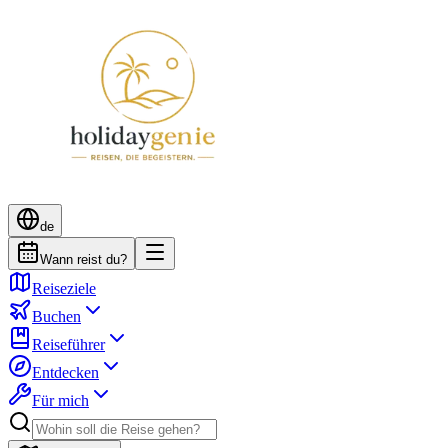
de
Wann reist du?
Reiseziele
Buchen
Reiseführer
Entdecken
Für mich