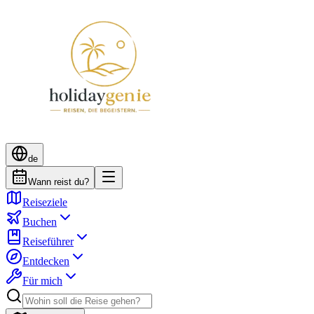
de
Wann reist du?
Reiseziele
Buchen
Reiseführer
Entdecken
Für mich