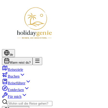
de
Wann reist du?
Reiseziele
Buchen
Reiseführer
Entdecken
Für mich