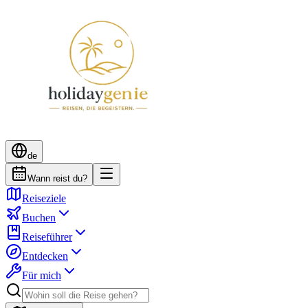
de
Wann reist du?
Reiseziele
Buchen
Reiseführer
Entdecken
Für mich