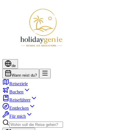
de
Wann reist du?
Reiseziele
Buchen
Reiseführer
Entdecken
Für mich