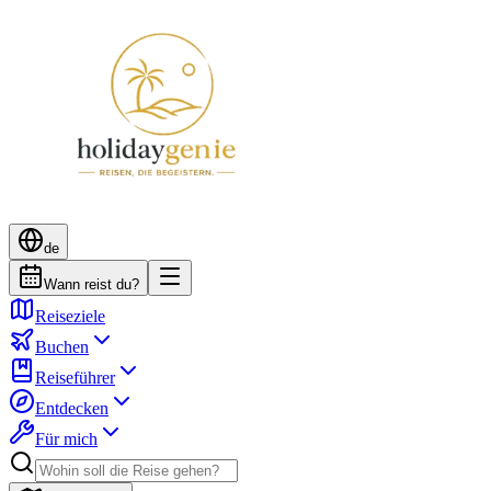
de
Wann reist du?
Reiseziele
Buchen
Reiseführer
Entdecken
Für mich