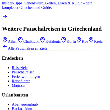
Insider-Tipps, Sehenswürdigkeiten, Essen & Kultur – dein
kompletter Griechenland Guide.
Weitere Pauschalreisen in Griechenland
Athen
Chalkidiki
Kefalonia
Korfu
Kos
Kreta
Alle Pauschalreisen-Ziele
Entdecken
Reiseziele
Pauschalreisen
Ferienwohnungen
Reiseführer
Magazin
Urlaubsarten
Abenteuerurlaub
Backpacking