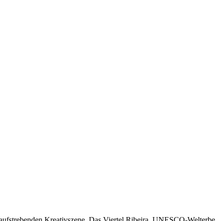
er aufstrebenden Kreativszene. Das Viertel Ribeira, UNESCO-Welterbe