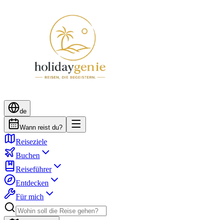
de
Wann reist du?
Reiseziele
Buchen
Reiseführer
Entdecken
Für mich