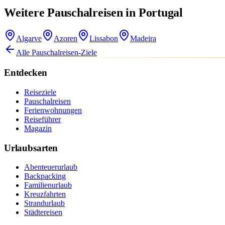
Weitere Pauschalreisen in Portugal
Algarve
Azoren
Lissabon
Madeira
Alle Pauschalreisen-Ziele
Entdecken
Reiseziele
Pauschalreisen
Ferienwohnungen
Reiseführer
Magazin
Urlaubsarten
Abenteuerurlaub
Backpacking
Familienurlaub
Kreuzfahrten
Strandurlaub
Städtereisen