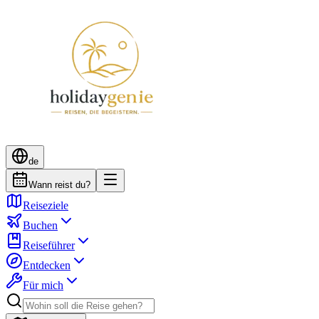
de
Wann reist du?
Reiseziele
Buchen
Reiseführer
Entdecken
Für mich