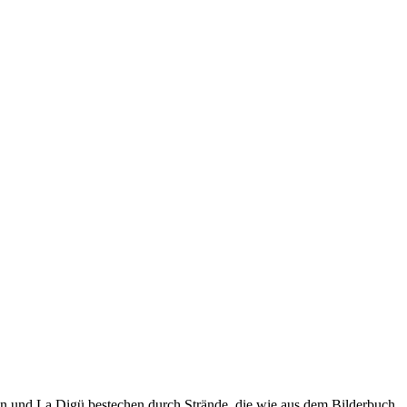
lin und La Digü bestechen durch Strände, die wie aus dem Bilderbuch