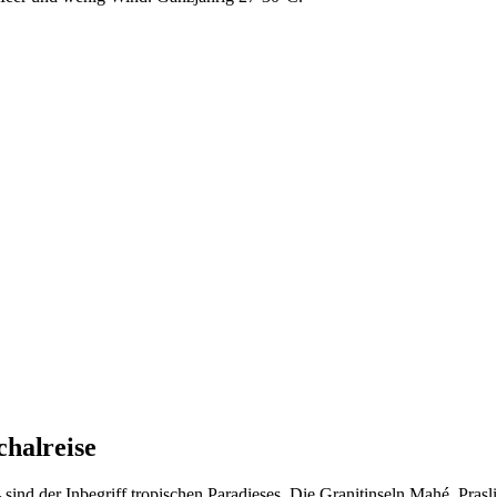
chalreise
ind der Inbegriff tropischen Paradieses. Die Granitinseln Mahé, Pras