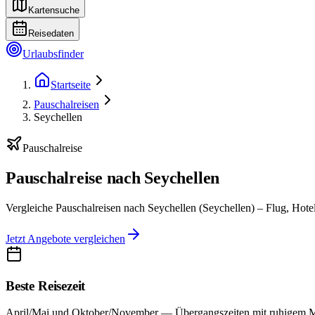
Kartensuche
Reisedaten
Urlaubsfinder
Startseite
Pauschalreisen
Seychellen
Pauschalreise
Pauschalreise nach Seychellen
Vergleiche Pauschalreisen nach Seychellen (Seychellen) – Flug, Hotel
Jetzt Angebote vergleichen
Beste Reisezeit
April/Mai und Oktober/November — Übergangszeiten mit ruhigem M