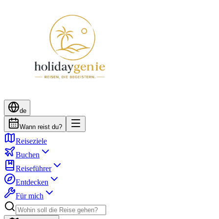
de
Wann reist du?
Reiseziele
Buchen
Reiseführer
Entdecken
Für mich