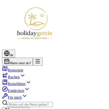
de
Wann reist du?
Reiseziele
Buchen
Reiseführer
Entdecken
Für mich