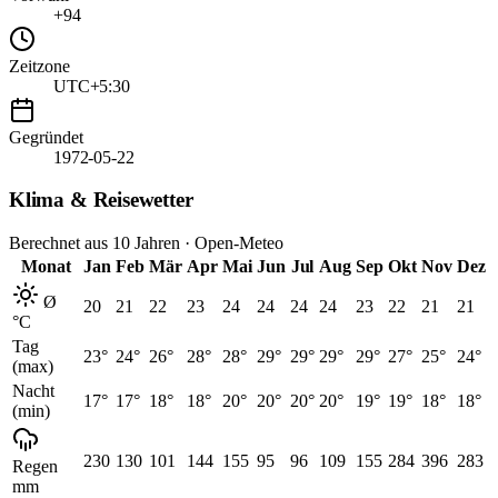
+94
Zeitzone
UTC+5:30
Gegründet
1972-05-22
Klima & Reisewetter
Berechnet aus
10
Jahren · Open-Meteo
Monat
Jan
Feb
Mär
Apr
Mai
Jun
Jul
Aug
Sep
Okt
Nov
Dez
Ø
20
21
22
23
24
24
24
24
23
22
21
21
°C
Tag
23
°
24
°
26
°
28
°
28
°
29
°
29
°
29
°
29
°
27
°
25
°
24
°
(max)
Nacht
17
°
17
°
18
°
18
°
20
°
20
°
20
°
20
°
19
°
19
°
18
°
18
°
(min)
230
130
101
144
155
95
96
109
155
284
396
283
Regen
mm