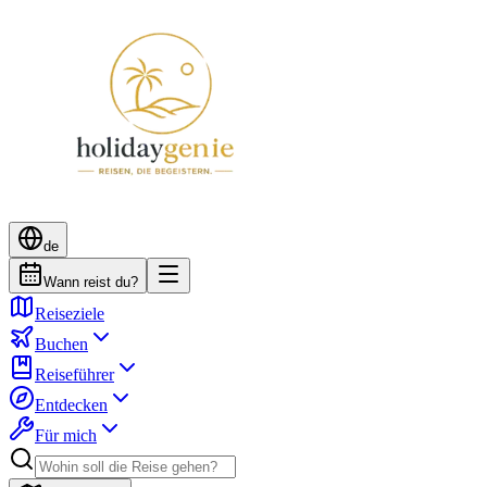
de
Wann reist du?
Reiseziele
Buchen
Reiseführer
Entdecken
Für mich