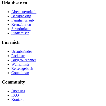
Urlaubsarten
Abenteuerurlaub
Backpacking
Familienurlaub
Kreuzfahrten
Strandurlaub
Städtereisen
Für mich
Urlaubsfinder
Packliste
Budget-Rechner
Wunschliste
Reisetagebuch
Countdown
Community
Über uns
FAQ
Kontakt