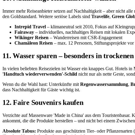
Immer mehr Reiseanbieter setzen auf Nachhaltigkeit – aber nicht alle
den Goldstandard. Weitere seriöse Labels sind
Travelife
,
Green Glo
Intrepid Travel
– klimaneutral seit 2010, Fokus auf Kleingru
Fairaway
– individuelles, nachhaltiges Reisen mit lokalen Exp
Wikinger Reisen
– Wanderreisen mit CSR-Engagement
Chamäleon Reisen
– max. 12 Personen, Stiftungsprojekte vor
11. Wasser sparen – besonders in trockene
In vielen beliebten Reisezielen ist Wasser ein knappes Gut. Hotels
'Handtuch wiederverwenden'-Schild
nicht nur als nette Geste, son
Wenn du die Wahl hast: Unterkünfte mit
Regenwassersammlung
,
B
dass Nachhaltigkeit für Gäste wichtig ist.
12. Faire Souvenirs kaufen
Verzichte auf Massenware 'Made in China' aus dem Touristenbasar. Ka
ankommt, die die Produkte herstellen – und nicht bei einem Zwischen
Absolute Tabus:
Produkte aus geschützten Tier- oder Pflanzenarten (E