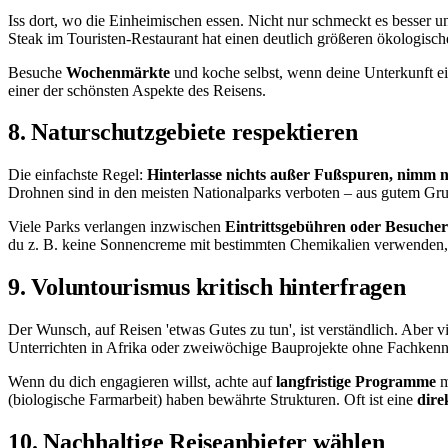
Iss dort, wo die Einheimischen essen. Nicht nur schmeckt es besser u
Steak im Touristen-Restaurant hat einen deutlich größeren ökologis
Besuche
Wochenmärkte
und koche selbst, wenn deine Unterkunft ein
einer der schönsten Aspekte des Reisens.
8. Naturschutzgebiete respektieren
Die einfachste Regel:
Hinterlasse nichts außer Fußspuren, nimm n
Drohnen sind in den meisten Nationalparks verboten – aus gutem Gru
Viele Parks verlangen inzwischen
Eintrittsgebühren oder Besucher
du z. B. keine Sonnencreme mit bestimmten Chemikalien verwenden, we
9. Voluntourismus kritisch hinterfragen
Der Wunsch, auf Reisen 'etwas Gutes zu tun', ist verständlich. Aber
Unterrichten in Afrika oder zweiwöchige Bauprojekte ohne Fachkenntn
Wenn du dich engagieren willst, achte auf
langfristige Programme
m
(biologische Farmarbeit) haben bewährte Strukturen. Oft ist eine
dire
10. Nachhaltige Reiseanbieter wählen