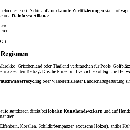
 meinen es ernst. Achte auf
anerkannte Zertifizierungen
statt auf vag
be
und
Rainforest Alliance
.
ppen
erten
 Ort
n Regionen
 in Marokko, Griechenland oder Thailand verbrauchen für Pools, Golfp
dern als echten Beitrag. Dusche kürzer und verzichte auf tägliche Bett
rauchwasserrecycling
oder wassereffizienter Landschaftsgestaltung sin
ufe stattdessen direkt bei
lokalen Kunsthandwerkern
und auf Handar
händler.
lfenbein, Korallen, Schildkrötenpanzer, exotische Hölzer), antike Kultu