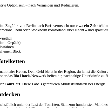
 letzte Option sein – nach Vermeiden und Reduzieren.
ine Zugfahrt von Berlin nach Paris verursacht nur etwa
ein Zehntel d
Barcelona, Rom oder Stockholm komfortabel über Nacht – und sparst dir
winglich
(inkl. Gepäck)
losfahren
f einen Blick
Hotelketten
ationaler Ketten. Dein Geld bleibt in der Region, du lernst die Kultur 
oder das
Bio Hotels
-Netzwerk helfen dir, nachhaltige Unterkünfte zu f
der
TourCert
. Diese Labels garantieren Mindeststandards bei Energie,
ntdecken
chstäblich unter der Last der Touristen. Statt zum hundertsten Mal die