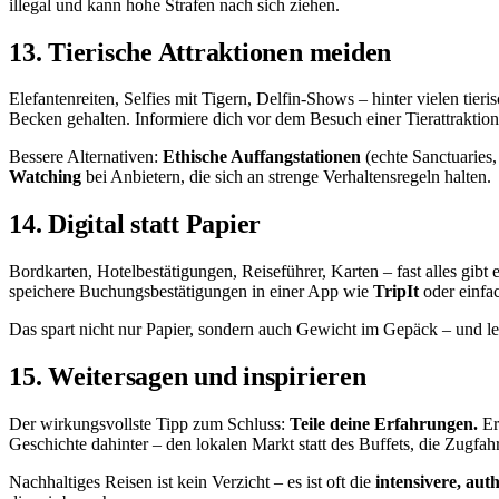
illegal und kann hohe Strafen nach sich ziehen.
13. Tierische Attraktionen meiden
Elefantenreiten, Selfies mit Tigern, Delfin-Shows – hinter vielen tier
Becken gehalten. Informiere dich vor dem Besuch einer Tierattraktio
Bessere Alternativen:
Ethische Auffangstationen
(echte Sanctuaries
Watching
bei Anbietern, die sich an strenge Verhaltensregeln halten.
14. Digital statt Papier
Bordkarten, Hotelbestätigungen, Reiseführer, Karten – fast alles gibt e
speichere Buchungsbestätigungen in einer App wie
TripIt
oder einfa
Das spart nicht nur Papier, sondern auch Gewicht im Gepäck – und l
15. Weitersagen und inspirieren
Der wirkungsvollste Tipp zum Schluss:
Teile deine Erfahrungen.
Er
Geschichte dahinter – den lokalen Markt statt des Buffets, die Zugfahrt
Nachhaltiges Reisen ist kein Verzicht – es ist oft die
intensivere, aut