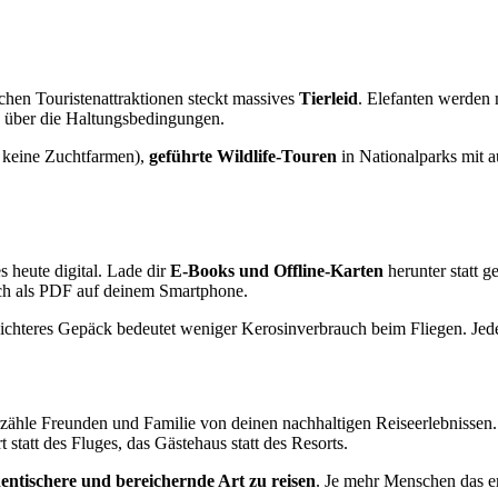
ischen Touristenattraktionen steckt massives
Tierleid
. Elefanten werden 
n über die Haltungsbedingungen.
, keine Zuchtfarmen),
geführte Wildlife-Touren
in Nationalparks mit 
s heute digital. Lade dir
E-Books und Offline-Karten
herunter statt 
ch als PDF auf deinem Smartphone.
eichteres Gepäck bedeutet weniger Kerosinverbrauch beim Fliegen. Jed
zähle Freunden und Familie von deinen nachhaltigen Reiseerlebnissen. 
 statt des Fluges, das Gästehaus statt des Resorts.
hentischere und bereichernde Art zu reisen
. Je mehr Menschen das e