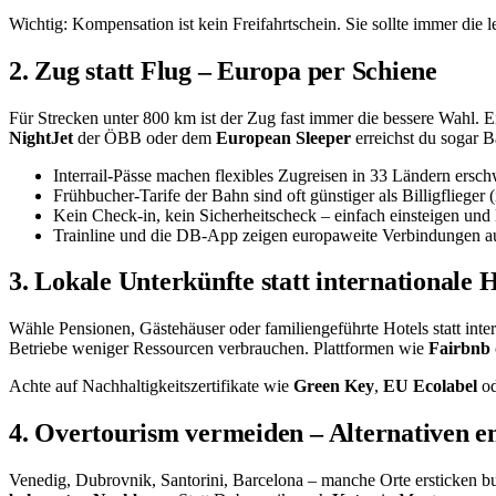
Wichtig: Kompensation ist kein Freifahrtschein. Sie sollte immer die
2. Zug statt Flug – Europa per Schiene
Für Strecken unter 800 km ist der Zug fast immer die bessere Wahl. E
NightJet
der ÖBB oder dem
European Sleeper
erreichst du sogar 
Interrail-Pässe machen flexibles Zugreisen in 33 Ländern ersch
Frühbucher-Tarife der Bahn sind oft günstiger als Billigflieger 
Kein Check-in, kein Sicherheitscheck – einfach einsteigen und 
Trainline und die DB-App zeigen europaweite Verbindungen au
3. Lokale Unterkünfte statt internationale 
Wähle Pensionen, Gästehäuser oder familiengeführte Hotels statt intern
Betriebe weniger Ressourcen verbrauchen. Plattformen wie
Fairbnb
Achte auf Nachhaltigkeitszertifikate wie
Green Key
,
EU Ecolabel
o
4. Overtourism vermeiden – Alternativen e
Venedig, Dubrovnik, Santorini, Barcelona – manche Orte ersticken bu