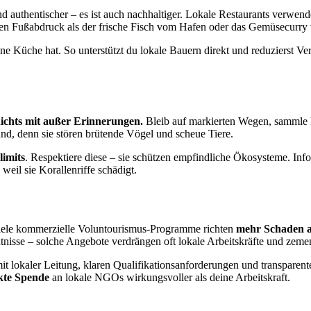
nd authentischer – es ist auch nachhaltiger. Lokale Restaurants verwen
chen Fußabdruck als der frische Fisch vom Hafen oder das Gemüsecurry
e Küche hat. So unterstützt du lokale Bauern direkt und reduzierst Verp
ichts mit außer Erinnerungen.
Bleib auf markierten Wegen, sammle ke
nd, denn sie stören brütende Vögel und scheue Tiere.
limits
. Respektiere diese – sie schützen empfindliche Ökosysteme. Inf
il sie Korallenriffe schädigt.
 viele kommerzielle Voluntourismus-Programme richten
mehr Schaden a
isse – solche Angebote verdrängen oft lokale Arbeitskräfte und zemen
it lokaler Leitung, klaren Qualifikationsanforderungen und transpare
kte Spende
an lokale NGOs wirkungsvoller als deine Arbeitskraft.