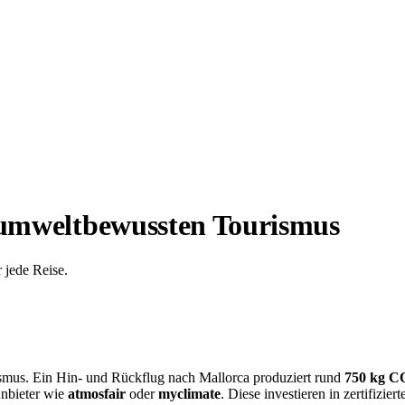
r umweltbewussten Tourismus
r jede Reise.
ismus. Ein Hin- und Rückflug nach Mallorca produziert rund
750 kg C
Anbieter wie
atmosfair
oder
myclimate
. Diese investieren in zertifizie