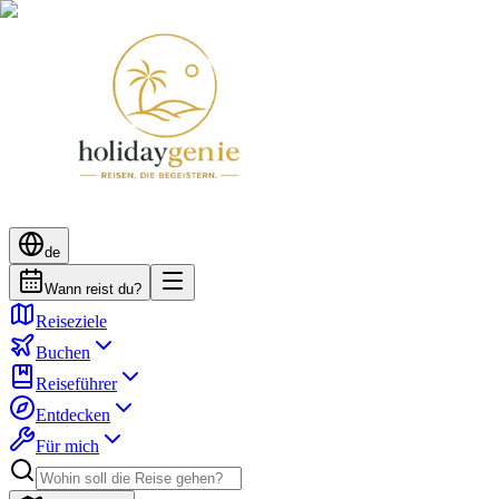
de
Wann reist du?
Reiseziele
Buchen
Reiseführer
Entdecken
Für mich