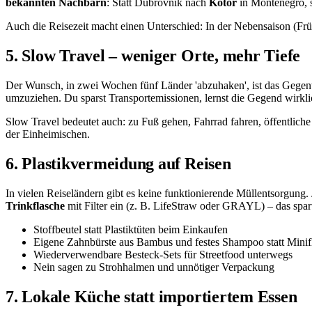
bekannten Nachbarn
: Statt Dubrovnik nach
Kotor
in Montenegro, s
Auch die Reisezeit macht einen Unterschied: In der Nebensaison (Frü
5. Slow Travel – weniger Orte, mehr Tiefe
Der Wunsch, in zwei Wochen fünf Länder 'abzuhaken', ist das Gegent
umzuziehen. Du sparst Transportemissionen, lernst die Gegend wirklic
Slow Travel bedeutet auch: zu Fuß gehen, Fahrrad fahren, öffentlich
der Einheimischen.
6. Plastikvermeidung auf Reisen
In vielen Reiseländern gibt es keine funktionierende Müllentsorgung.
Trinkflasche
mit Filter ein (z. B. LifeStraw oder GRAYL) – das spart
Stoffbeutel statt Plastiktüten beim Einkaufen
Eigene Zahnbürste aus Bambus und festes Shampoo statt Minif
Wiederverwendbare Besteck-Sets für Streetfood unterwegs
Nein sagen zu Strohhalmen und unnötiger Verpackung
7. Lokale Küche statt importiertem Essen