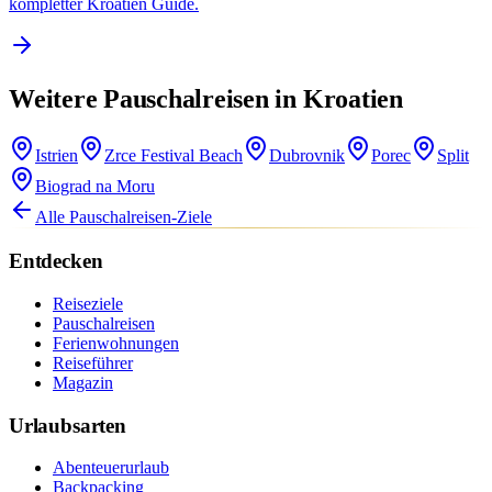
kompletter Kroatien Guide.
Weitere Pauschalreisen in Kroatien
Istrien
Zrce Festival Beach
Dubrovnik
Porec
Split
Biograd na Moru
Alle Pauschalreisen-Ziele
Entdecken
Reiseziele
Pauschalreisen
Ferienwohnungen
Reiseführer
Magazin
Urlaubsarten
Abenteuerurlaub
Backpacking