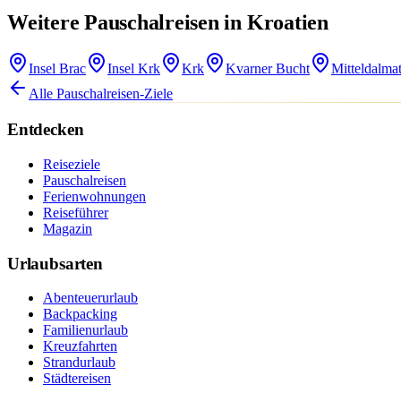
Weitere Pauschalreisen in Kroatien
Insel Brac
Insel Krk
Krk
Kvarner Bucht
Mitteldalma
Alle Pauschalreisen-Ziele
Entdecken
Reiseziele
Pauschalreisen
Ferienwohnungen
Reiseführer
Magazin
Urlaubsarten
Abenteuerurlaub
Backpacking
Familienurlaub
Kreuzfahrten
Strandurlaub
Städtereisen