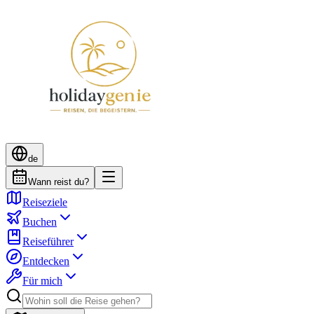
de
Wann reist du?
Reiseziele
Buchen
Reiseführer
Entdecken
Für mich