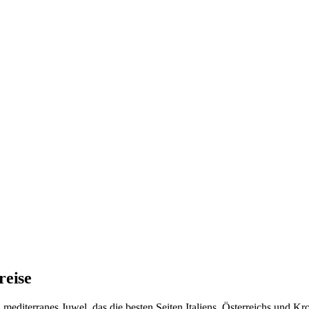
reise
n mediterranes Juwel, das die besten Seiten Italiens, Österreichs und K