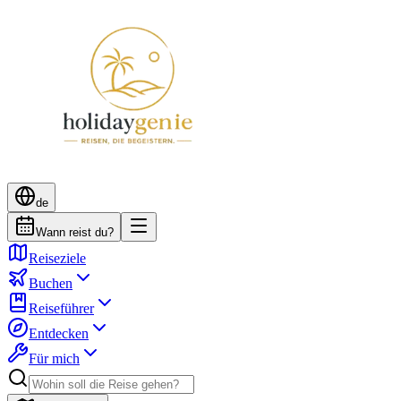
de
Wann reist du?
Reiseziele
Buchen
Reiseführer
Entdecken
Für mich