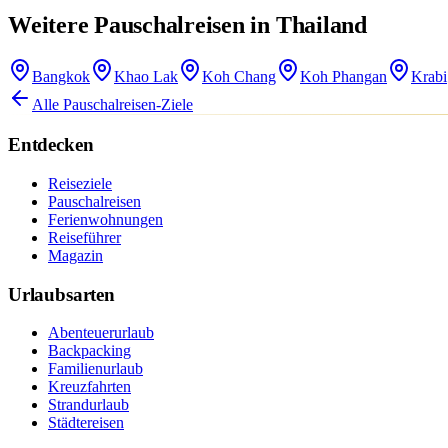
Weitere Pauschalreisen in Thailand
Bangkok
Khao Lak
Koh Chang
Koh Phangan
Krabi
Alle Pauschalreisen-Ziele
Entdecken
Reiseziele
Pauschalreisen
Ferienwohnungen
Reiseführer
Magazin
Urlaubsarten
Abenteuerurlaub
Backpacking
Familienurlaub
Kreuzfahrten
Strandurlaub
Städtereisen