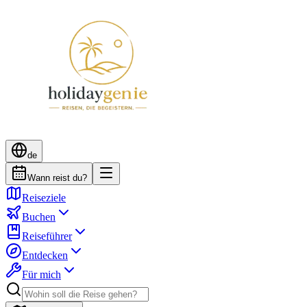
de
Wann reist du?
Reiseziele
Buchen
Reiseführer
Entdecken
Für mich