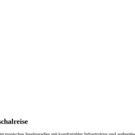
schalreise
t tropisches Inselparadies mit komfortabler Infrastruktur und authenti