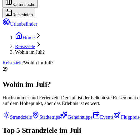
Kartensuche
Reisedaten
Urlaubsfinder
Home
Reiseziele
Wohin im Juli?
Reiseziele
/
Wohin im
Juli
?
🏖️
Wohin im
Juli
?
Hochsommer und Ferienzeit: Der Juli ist der beliebteste Reisemonat
auf dem Höhepunkt, aber das Erlebnis ist es wert.
Strandziele
Städtetrips
Geheimtipps
Events
Flugpreis
Top 5 Strandziele im
Juli