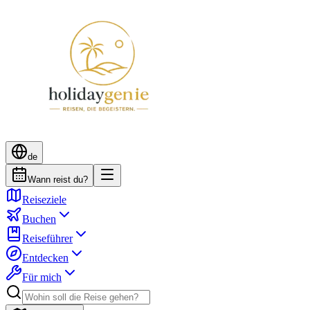
de
Wann reist du?
Reiseziele
Buchen
Reiseführer
Entdecken
Für mich