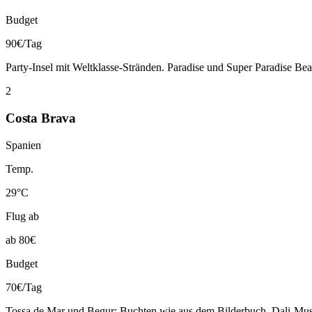
Budget
90€/Tag
Party-Insel mit Weltklasse-Stränden. Paradise und Super Paradise Bea
2
Costa Brava
Spanien
Temp.
29°C
Flug ab
ab 80€
Budget
70€/Tag
Tossa de Mar und Begur: Buchten wie aus dem Bilderbuch. Dali-Mus