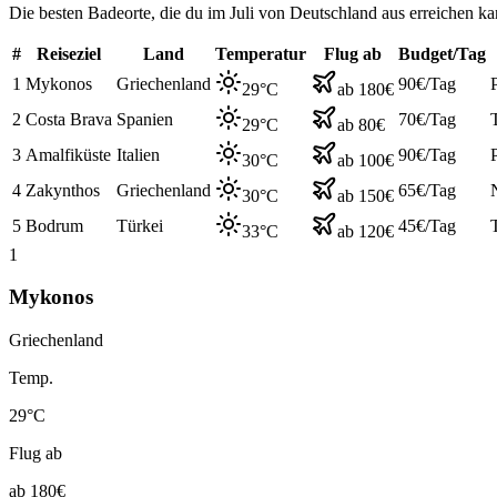
Die besten Badeorte, die du im
Juli
von Deutschland aus erreichen ka
#
Reiseziel
Land
Temperatur
Flug ab
Budget/Tag
1
Mykonos
Griechenland
90€/Tag
29°C
ab 180€
2
Costa Brava
Spanien
70€/Tag
29°C
ab 80€
3
Amalfiküste
Italien
90€/Tag
30°C
ab 100€
4
Zakynthos
Griechenland
65€/Tag
30°C
ab 150€
5
Bodrum
Türkei
45€/Tag
33°C
ab 120€
1
Mykonos
Griechenland
Temp.
29°C
Flug ab
ab 180€