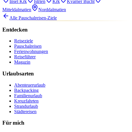
Insel Krk
Istrien
Krk
Kvarner Bucht
Mitteldalmatien
Norddalmatien
Alle Pauschalreisen-Ziele
Entdecken
Reiseziele
Pauschalreisen
Ferienwohnungen
Reiseführer
Magazin
Urlaubsarten
Abenteuerurlaub
Backpacking
Familienurlaub
Kreuzfahrten
Strandurlaub
Städtereisen
Für mich