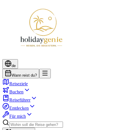
de
Wann reist du?
Reiseziele
Buchen
Reiseführer
Entdecken
Für mich