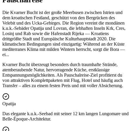
Pauschalreise
Die Kvarner Bucht ist der große Meerbusen zwischen Istrien und
dem kroatischen Festland, geschützt von den Bergrücken des
Velebit und des Ucka-Gebirges. Die Region vereint die mondänen
k.u.k.-Sebäder Opatija und Lovran, die lebhaften Inseln Krk, Cres,
Losinj und Rab sowie die Hafenstadt Rijeka — Kroatiens
drittgrößte Stadt und Europäische Kulturhauptstadt 2020. Die
klimatischen Bedingungen sind einzigartig: Während an der Küste
mediterranes Klima mit milden Wintern herrscht, sorgt die Bora —
ei
...
Kvarner Bucht überzeugt besonders durch traumhafte Strände,
atemberaubende Natur, hervorragende Küche, erstklassige
Entspannungsmöglichkeiten. Als Pauschalreise-Ziel profitierst du
von attraktiven Komplettpaketen mit Flug, Hotel und häufig auch
Transfer – alles zu einem festen Preis und mit voller Absicherung.
Opatija
Das elegante k.u.k.-Seebad mit seiner 12 km langen Lungomare und
Belle-Époque-Architektur.