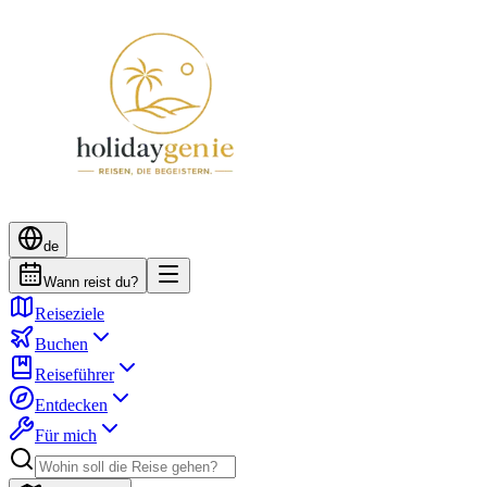
de
Wann reist du?
Reiseziele
Buchen
Reiseführer
Entdecken
Für mich