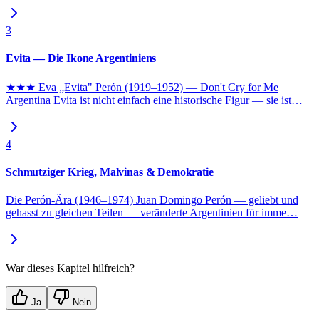
3
Evita — Die Ikone Argentiniens
★★★ Eva „Evita" Perón (1919–1952) — Don't Cry for Me
Argentina Evita ist nicht einfach eine historische Figur — sie ist
…
4
Schmutziger Krieg, Malvinas & Demokratie
Die Perón-Ära (1946–1974) Juan Domingo Perón — geliebt und
gehasst zu gleichen Teilen — veränderte Argentinien für imme
…
War dieses Kapitel hilfreich?
Ja
Nein