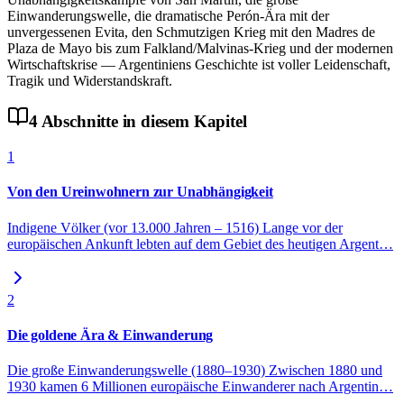
Einwanderungswelle, die dramatische Perón-Ära mit der
unvergessenen Evita, den Schmutzigen Krieg mit den Madres de
Plaza de Mayo bis zum Falkland/Malvinas-Krieg und der modernen
Wirtschaftskrise — Argentiniens Geschichte ist voller Leidenschaft,
Tragik und Widerstandskraft.
4
Abschnitte
in diesem Kapitel
1
Von den Ureinwohnern zur Unabhängigkeit
Indigene Völker (vor 13.000 Jahren – 1516) Lange vor der
europäischen Ankunft lebten auf dem Gebiet des heutigen Argent
…
2
Die goldene Ära & Einwanderung
Die große Einwanderungswelle (1880–1930) Zwischen 1880 und
1930 kamen 6 Millionen europäische Einwanderer nach Argentin
…