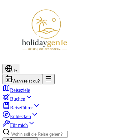
de
Wann reist du?
Reiseziele
Buchen
Reiseführer
Entdecken
Für mich