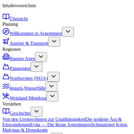
Inhaltsverzeichnis
Übersicht
Planung
Willkommen in Argentinien
Anreise & Transport
Regionen
Buenos Aires
Patagonien
Nordwesten (NOA)
Iguazú-Wasserfälle
Weinland Mendoza
Verstehen
Geschichte
Von den Ureinwohnern zur Unabhängigkeit
Die goldene Ära &
Einwanderung
Evita — Die Ikone Argentiniens
Schmutziger Krieg,
Malvinas & Demokratie