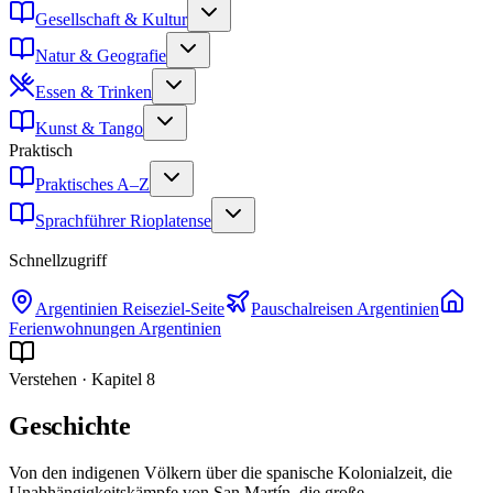
Gesellschaft & Kultur
Natur & Geografie
Essen & Trinken
Kunst & Tango
Praktisch
Praktisches A–Z
Sprachführer Rioplatense
Schnellzugriff
Argentinien
Reiseziel-Seite
Pauschalreisen
Argentinien
Ferienwohnungen
Argentinien
Verstehen
· Kapitel
8
Geschichte
Von den indigenen Völkern über die spanische Kolonialzeit, die
Unabhängigkeitskämpfe von San Martín, die große