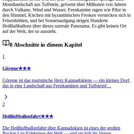
Mondlandschaft aus Tuffstein, geformt über Millionen von Jahren
durch Vulkane, Wind und Wasser. Feenkamine ragen wie Pilze in
den Himmel, Kirchen mit byzantinischen Fresken verstecken sich in
Felsenhöhlen, und bei Sonnenaufgang steigen Hunderte
Heißluftballons über dieses surreale Panorama. Es gibt keinen Ort
auf der Welt, der so aussieht.
8
Abschnitte
in diesem Kapitel
1
Göreme
★★★
Göreme ist das touristische Herz Kappadokiens — ein kleines Dorf,
das in eine Landschaft aus Feenkaminen und Tuffsteinf
…
2
Heißluftballonfahrt
★★★
Die Heißluftballonfahrt über Kappadokien ist eines der großen
Bucket-List-Erlebnisse der Welt — und sie hält ihr Verspr
…