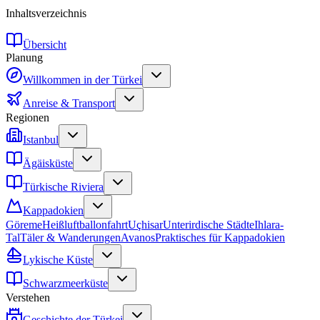
Inhaltsverzeichnis
Übersicht
Planung
Willkommen in der Türkei
Anreise & Transport
Regionen
Istanbul
Ägäisküste
Türkische Riviera
Kappadokien
Göreme
Heißluftballonfahrt
Uçhisar
Unterirdische Städte
Ihlara-
Tal
Täler & Wanderungen
Avanos
Praktisches für Kappadokien
Lykische Küste
Schwarzmeerküste
Verstehen
Geschichte der Türkei