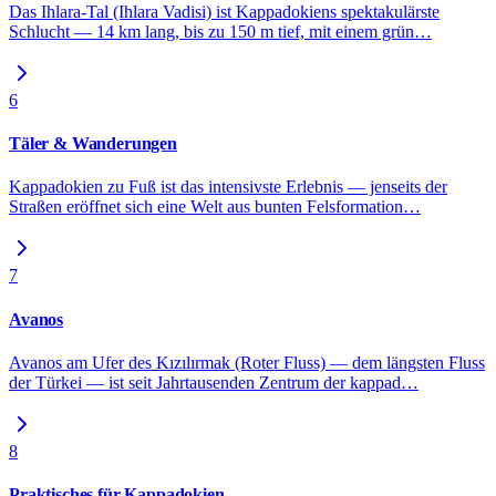
Das Ihlara-Tal (Ihlara Vadisi) ist Kappadokiens spektakulärste
Schlucht — 14 km lang, bis zu 150 m tief, mit einem grün
…
6
Täler & Wanderungen
Kappadokien zu Fuß ist das intensivste Erlebnis — jenseits der
Straßen eröffnet sich eine Welt aus bunten Felsformation
…
7
Avanos
Avanos am Ufer des Kızılırmak (Roter Fluss) — dem längsten Fluss
der Türkei — ist seit Jahrtausenden Zentrum der kappad
…
8
Praktisches für Kappadokien