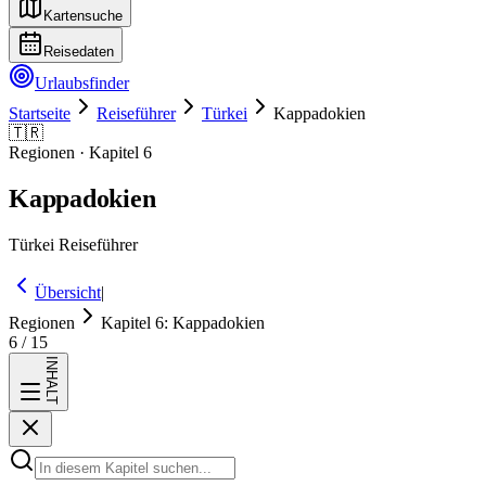
Kartensuche
Reisedaten
Urlaubsfinder
Startseite
Reiseführer
Türkei
Kappadokien
🇹🇷
Regionen
· Kapitel
6
Kappadokien
Türkei
Reiseführer
Übersicht
|
Regionen
Kapitel
6
:
Kappadokien
6
/
15
INHALT