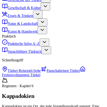
Gesellschaft & Kultur
Essen & Trinken
Natur & Landschaft
Kunst & Handwerk
Praktisch
Praktische Infos A–Z
Sprachführer Türkisch
Schnellzugriff
Türkei
Reiseziel-Seite
Pauschalreisen
Türkei
Ferienwohnungen
Türkei
Regionen
· Kapitel
6
Kappadokien
Kappadokien ist ein Ort, der jede Vorstellungskraft sprengt. Eine