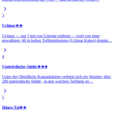
3
Uçhisar
★★
Uçhisar — nur 5 km von Göreme entfernt — wird von einer
gewaltigen, 60 m hohen Tuffsteinfestung (Uçhisar Kalesi) domini
…
4
Unterirdische Städte
★★★
Unter der Oberfläche Kappadokiens verbirgt sich ein Wunder: über
200 unterirdische Städte , in den weichen Tuffstein ge
…
5
Ihlara-Tal
★★