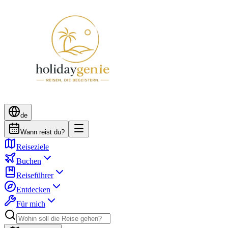
de
Wann reist du?
Reiseziele
Buchen
Reiseführer
Entdecken
Für mich