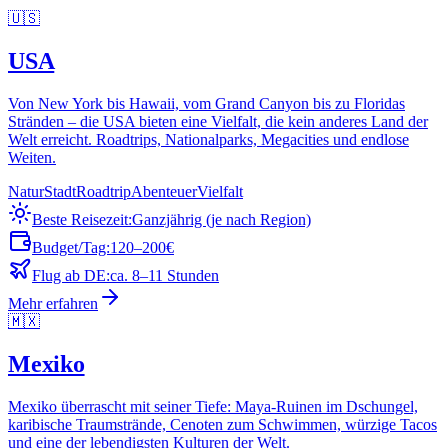
🇺🇸
USA
Von New York bis Hawaii, vom Grand Canyon bis zu Floridas
Stränden – die USA bieten eine Vielfalt, die kein anderes Land der
Welt erreicht. Roadtrips, Nationalparks, Megacities und endlose
Weiten.
Natur
Stadt
Roadtrip
Abenteuer
Vielfalt
Beste Reisezeit:
Ganzjährig (je nach Region)
Budget/Tag:
120–200€
Flug ab DE:
ca. 8–11 Stunden
Mehr erfahren
🇲🇽
Mexiko
Mexiko überrascht mit seiner Tiefe: Maya-Ruinen im Dschungel,
karibische Traumstrände, Cenoten zum Schwimmen, würzige Tacos
und eine der lebendigsten Kulturen der Welt.