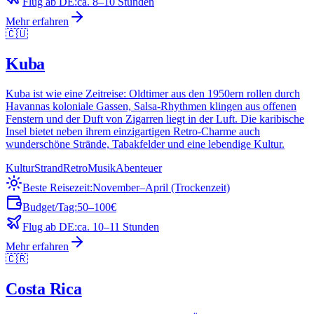
Flug ab DE:
ca. 8–10 Stunden
Mehr erfahren
🇨🇺
Kuba
Kuba ist wie eine Zeitreise: Oldtimer aus den 1950ern rollen durch
Havannas koloniale Gassen, Salsa-Rhythmen klingen aus offenen
Fenstern und der Duft von Zigarren liegt in der Luft. Die karibische
Insel bietet neben ihrem einzigartigen Retro-Charme auch
wunderschöne Strände, Tabakfelder und eine lebendige Kultur.
Kultur
Strand
Retro
Musik
Abenteuer
Beste Reisezeit:
November–April (Trockenzeit)
Budget/Tag:
50–100€
Flug ab DE:
ca. 10–11 Stunden
Mehr erfahren
🇨🇷
Costa Rica