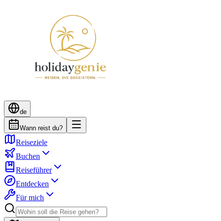
de
Wann reist du?
Reiseziele
Buchen
Reiseführer
Entdecken
Für mich