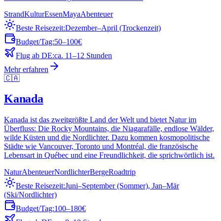
Strand
Kultur
Essen
Maya
Abenteuer
Beste Reisezeit:
Dezember–April (Trockenzeit)
Budget/Tag:
50–100€
Flug ab DE:
ca. 11–12 Stunden
Mehr erfahren
🇨🇦
Kanada
Kanada ist das zweitgrößte Land der Welt und bietet Natur im
Überfluss: Die Rocky Mountains, die Niagarafälle, endlose Wälder,
wilde Küsten und die Nordlichter. Dazu kommen kosmopolitische
Städte wie Vancouver, Toronto und Montréal, die französische
Lebensart in Québec und eine Freundlichkeit, die sprichwörtlich ist.
Natur
Abenteuer
Nordlichter
Berge
Roadtrip
Beste Reisezeit:
Juni–September (Sommer), Jan–Mär
(Ski/Nordlichter)
Budget/Tag:
100–180€