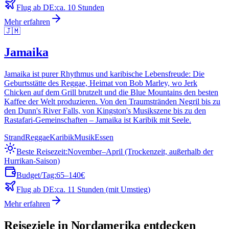
Flug ab DE:
ca. 10 Stunden
Mehr erfahren
🇯🇲
Jamaika
Jamaika ist purer Rhythmus und karibische Lebensfreude: Die
Geburtsstätte des Reggae, Heimat von Bob Marley, wo Jerk
Chicken auf dem Grill brutzelt und die Blue Mountains den besten
Kaffee der Welt produzieren. Von den Traumstränden Negril bis zu
den Dunn's River Falls, von Kingston's Musikszene bis zu den
Rastafari-Gemeinschaften – Jamaika ist Karibik mit Seele.
Strand
Reggae
Karibik
Musik
Essen
Beste Reisezeit:
November–April (Trockenzeit, außerhalb der
Hurrikan-Saison)
Budget/Tag:
65–140€
Flug ab DE:
ca. 11 Stunden (mit Umstieg)
Mehr erfahren
Reiseziele in Nordamerika entdecken