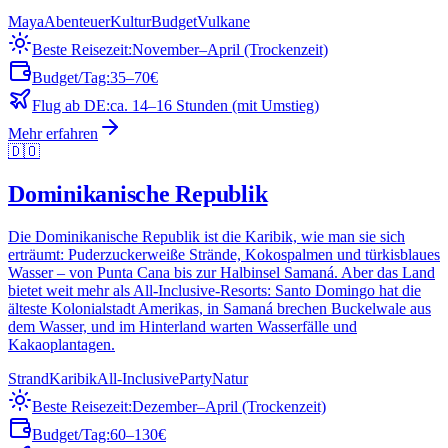
Maya
Abenteuer
Kultur
Budget
Vulkane
Beste Reisezeit:
November–April (Trockenzeit)
Budget/Tag:
35–70€
Flug ab DE:
ca. 14–16 Stunden (mit Umstieg)
Mehr erfahren
🇩🇴
Dominikanische Republik
Die Dominikanische Republik ist die Karibik, wie man sie sich
erträumt: Puderzuckerweiße Strände, Kokospalmen und türkisblaues
Wasser – von Punta Cana bis zur Halbinsel Samaná. Aber das Land
bietet weit mehr als All-Inclusive-Resorts: Santo Domingo hat die
älteste Kolonialstadt Amerikas, in Samaná brechen Buckelwale aus
dem Wasser, und im Hinterland warten Wasserfälle und
Kakaoplantagen.
Strand
Karibik
All-Inclusive
Party
Natur
Beste Reisezeit:
Dezember–April (Trockenzeit)
Budget/Tag:
60–130€