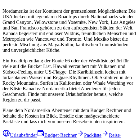
Nordamerika ist der Kontinent der grenzenlosen Möglichkeiten: Die
USA locken mit legendären Roadtrips durch Nationalparks wie den
Grand Canyon, Yellowstone und Yosemite. New York, Los Angeles
und San Francisco gehören zu den aufregendsten Städten der Welt.
Kanada begeistert mit endloser Wildnis, freundlichen Menschen und
Metropolen wie Vancouver und Toronto. Und Mexiko bietet die
perfekte Mischung aus Maya-Kultur, karibischen Traumstränden
und unvergleichlicher Küche.
Ein Roadtrip entlang der Route 66 oder der Westküste gehört für
viele auf die Bucket-List. Hawaii verzaubert mit Vulkanen und
Südsee-Feeling unter US-Flagge. Die Karibikinseln locken mit
türkisblauem Wasser und Reggae-Rhythmen. Ob Skifahren in den
Rocky Mountains, Surfen in Kalifornien oder Whale Watching vor
der Küste Kanadas: Nordamerika bietet Abenteuer für jeden
Geschmack. Finde mit unserem Urlaubsfinder heraus, welche
Region zu dir passt.
Plane dein Nordamerika-Abenteuer mit dem Budget-Rechner und
behalte die Kosten im Blick. Erstelle eine maßgeschneiderte
Packliste und lass dich von unseren Reiseberichten inspirieren.
Urlaubsfinder
Budget-Rechner
Packliste
Reise-