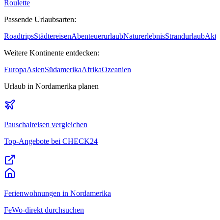
Roulette
Passende Urlaubsarten:
Roadtrips
Städtereisen
Abenteuerurlaub
Naturerlebnis
Strandurlaub
Akti
Weitere Kontinente entdecken:
Europa
Asien
Südamerika
Afrika
Ozeanien
Urlaub
in Nordamerika
planen
Pauschalreisen vergleichen
Top-Angebote bei CHECK24
Ferienwohnungen
in Nordamerika
FeWo-direkt durchsuchen