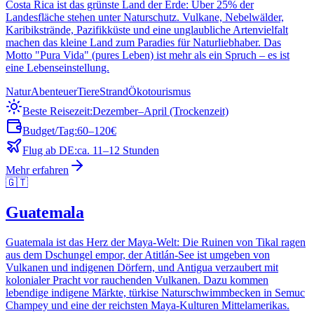
Costa Rica ist das grünste Land der Erde: Über 25% der
Landesfläche stehen unter Naturschutz. Vulkane, Nebelwälder,
Karibikstrände, Pazifikküste und eine unglaubliche Artenvielfalt
machen das kleine Land zum Paradies für Naturliebhaber. Das
Motto "Pura Vida" (pures Leben) ist mehr als ein Spruch – es ist
eine Lebenseinstellung.
Natur
Abenteuer
Tiere
Strand
Ökotourismus
Beste Reisezeit:
Dezember–April (Trockenzeit)
Budget/Tag:
60–120€
Flug ab DE:
ca. 11–12 Stunden
Mehr erfahren
🇬🇹
Guatemala
Guatemala ist das Herz der Maya-Welt: Die Ruinen von Tikal ragen
aus dem Dschungel empor, der Atitlán-See ist umgeben von
Vulkanen und indigenen Dörfern, und Antigua verzaubert mit
kolonialer Pracht vor rauchenden Vulkanen. Dazu kommen
lebendige indigene Märkte, türkise Naturschwimmbecken in Semuc
Champey und eine der reichsten Maya-Kulturen Mittelamerikas.