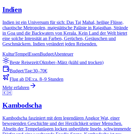
Indien
Indien ist ein Universum für sich: Das Taj Mahal, heilige Flüsse,
chaotische Metropolen, majestätische Paläste in Rajasthan, Strände
in Goa und die Backwaters von Kerala. Kein Land der Welt bietet
eine solche Intensität an Farben, Gerüchen, Geräuschen und
Geschmäckern. Indien verändert jeden Reisenden.
Kultur
Tempel
Essen
Budget
Abenteuer
Beste Reisezeit:
Oktober–März (kühl und trocken)
Budget/Tag:
30–70€
Flug ab DE:
ca. 8–9 Stunden
Mehr erfahren
🇰🇭
Kambodscha
Kambodscha fasziniert mit dem legendären Angkor Wat, einer
bewegenden Geschichte und der Herzlichkeit seiner Menschen.
Abseits der Tempelanlagen locken unberührte Inseln, schwimmende