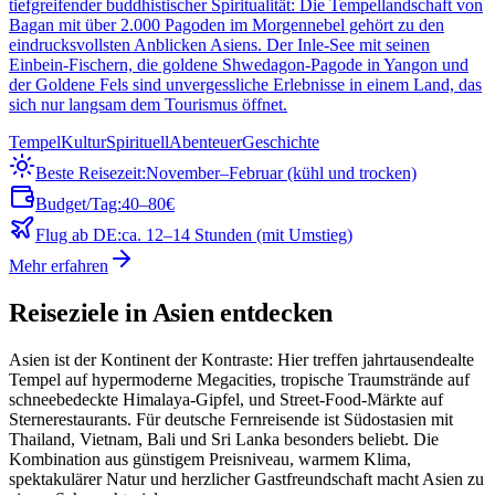
tiefgreifender buddhistischer Spiritualität: Die Tempellandschaft von
Bagan mit über 2.000 Pagoden im Morgennebel gehört zu den
eindrucksvollsten Anblicken Asiens. Der Inle-See mit seinen
Einbein-Fischern, die goldene Shwedagon-Pagode in Yangon und
der Goldene Fels sind unvergessliche Erlebnisse in einem Land, das
sich nur langsam dem Tourismus öffnet.
Tempel
Kultur
Spirituell
Abenteuer
Geschichte
Beste Reisezeit:
November–Februar (kühl und trocken)
Budget/Tag:
40–80€
Flug ab DE:
ca. 12–14 Stunden (mit Umstieg)
Mehr erfahren
Reiseziele in Asien entdecken
Asien ist der Kontinent der Kontraste: Hier treffen jahrtausendealte
Tempel auf hypermoderne Megacities, tropische Traumstrände auf
schneebedeckte Himalaya-Gipfel, und Street-Food-Märkte auf
Sternerestaurants. Für deutsche Fernreisende ist Südostasien mit
Thailand, Vietnam, Bali und Sri Lanka besonders beliebt. Die
Kombination aus günstigem Preisniveau, warmem Klima,
spektakulärer Natur und herzlicher Gastfreundschaft macht Asien zu