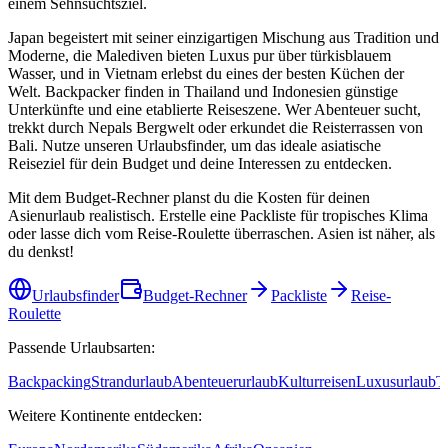
einem Sehnsuchtsziel.
Japan begeistert mit seiner einzigartigen Mischung aus Tradition und
Moderne, die Malediven bieten Luxus pur über türkisblauem
Wasser, und in Vietnam erlebst du eines der besten Küchen der
Welt. Backpacker finden in Thailand und Indonesien günstige
Unterkünfte und eine etablierte Reiseszene. Wer Abenteuer sucht,
trekkt durch Nepals Bergwelt oder erkundet die Reisterrassen von
Bali. Nutze unseren Urlaubsfinder, um das ideale asiatische
Reiseziel für dein Budget und deine Interessen zu entdecken.
Mit dem Budget-Rechner planst du die Kosten für deinen
Asienurlaub realistisch. Erstelle eine Packliste für tropisches Klima
oder lasse dich vom Reise-Roulette überraschen. Asien ist näher, als
du denkst!
Urlaubsfinder
Budget-Rechner
Packliste
Reise-
Roulette
Passende Urlaubsarten:
Backpacking
Strandurlaub
Abenteuerurlaub
Kulturreisen
Luxusurlaub
T
Weitere Kontinente entdecken: