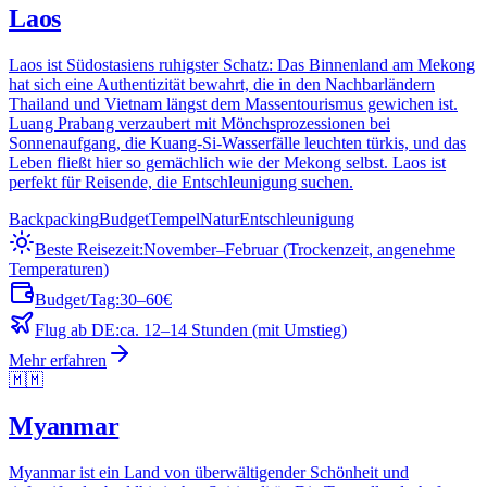
Laos
Laos ist Südostasiens ruhigster Schatz: Das Binnenland am Mekong
hat sich eine Authentizität bewahrt, die in den Nachbarländern
Thailand und Vietnam längst dem Massentourismus gewichen ist.
Luang Prabang verzaubert mit Mönchsprozessionen bei
Sonnenaufgang, die Kuang-Si-Wasserfälle leuchten türkis, und das
Leben fließt hier so gemächlich wie der Mekong selbst. Laos ist
perfekt für Reisende, die Entschleunigung suchen.
Backpacking
Budget
Tempel
Natur
Entschleunigung
Beste Reisezeit:
November–Februar (Trockenzeit, angenehme
Temperaturen)
Budget/Tag:
30–60€
Flug ab DE:
ca. 12–14 Stunden (mit Umstieg)
Mehr erfahren
🇲🇲
Myanmar
Myanmar ist ein Land von überwältigender Schönheit und