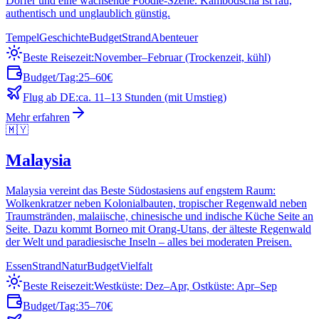
Dörfer und eine wachsende Foodie-Szene. Kambodscha ist rau,
authentisch und unglaublich günstig.
Tempel
Geschichte
Budget
Strand
Abenteuer
Beste Reisezeit:
November–Februar (Trockenzeit, kühl)
Budget/Tag:
25–60€
Flug ab DE:
ca. 11–13 Stunden (mit Umstieg)
Mehr erfahren
🇲🇾
Malaysia
Malaysia vereint das Beste Südostasiens auf engstem Raum:
Wolkenkratzer neben Kolonialbauten, tropischer Regenwald neben
Traumstränden, malaiische, chinesische und indische Küche Seite an
Seite. Dazu kommt Borneo mit Orang-Utans, der älteste Regenwald
der Welt und paradiesische Inseln – alles bei moderaten Preisen.
Essen
Strand
Natur
Budget
Vielfalt
Beste Reisezeit:
Westküste: Dez–Apr, Ostküste: Apr–Sep
Budget/Tag:
35–70€