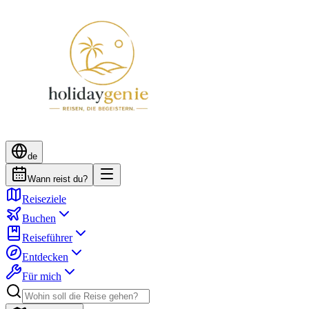
de
Wann reist du?
Reiseziele
Buchen
Reiseführer
Entdecken
Für mich