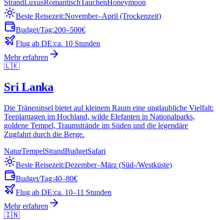
Strand
Luxus
Romantisch
Tauchen
Honeymoon
Beste Reisezeit:
November–April (Trockenzeit)
Budget/Tag:
200–500€
Flug ab DE:
ca. 10 Stunden
Mehr erfahren
🇱🇰
Sri Lanka
Die Träneninsel bietet auf kleinem Raum eine unglaubliche Vielfalt:
Teeplantagen im Hochland, wilde Elefanten in Nationalparks,
goldene Tempel, Traumstrände im Süden und die legendäre
Zugfahrt durch die Berge.
Natur
Tempel
Strand
Budget
Safari
Beste Reisezeit:
Dezember–März (Süd-/Westküste)
Budget/Tag:
40–80€
Flug ab DE:
ca. 10–11 Stunden
Mehr erfahren
🇮🇳