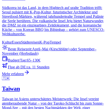
Südkorea ist das Land, in dem Hightech auf uralte Tradition trifft:
Seoul pulsiert mit K-Pop-Kultur, futuristischer Architektur und
Streetfood-Märkten, während jahrhundertealte Tempel und Paläste
die Seele berühren. Die vulkanische Insel Jeju bietet Naturwunder,
die DMZ ist ein einzigartiges Zeitdokument, und die koreanische
Küche – von Korean BBQ bis Bibimbap – gehört zum UNESCO-
Weltkulturerbe.
Kultur
Essen
Städtereisen
K-Pop
Tempel
Beste Reisezeit:
April–Mai (Kirschblüte) oder September–
November (Herbstlaub)
Budget/Tag:
65–130€
Flug ab DE:
ca. 11 Stunden
Mehr erfahren
🇹🇼
Taiwan
Taiwan ist Asiens unterschätztes Meisterwerk: Die Insel vereint
atemberaubende Natur – von der Taroko-Schlucht bis zum Sonne-
Mond-See – mit den besten Nachtmärkten der Welt, einer