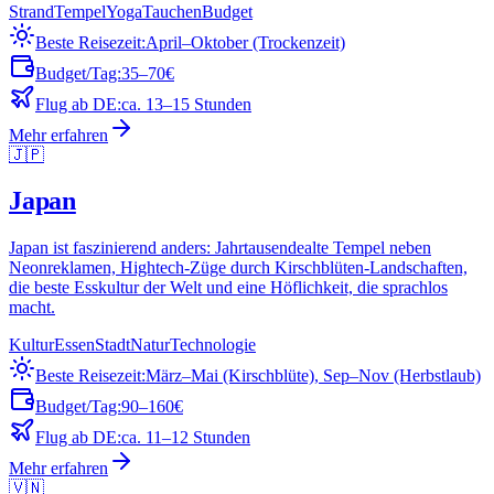
Strand
Tempel
Yoga
Tauchen
Budget
Beste Reisezeit:
April–Oktober (Trockenzeit)
Budget/Tag:
35–70€
Flug ab DE:
ca. 13–15 Stunden
Mehr erfahren
🇯🇵
Japan
Japan ist faszinierend anders: Jahrtausendealte Tempel neben
Neonreklamen, Hightech-Züge durch Kirschblüten-Landschaften,
die beste Esskultur der Welt und eine Höflichkeit, die sprachlos
macht.
Kultur
Essen
Stadt
Natur
Technologie
Beste Reisezeit:
März–Mai (Kirschblüte), Sep–Nov (Herbstlaub)
Budget/Tag:
90–160€
Flug ab DE:
ca. 11–12 Stunden
Mehr erfahren
🇻🇳