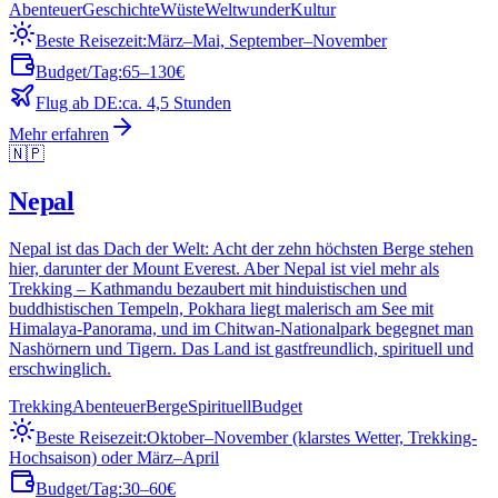
Abenteuer
Geschichte
Wüste
Weltwunder
Kultur
Beste Reisezeit:
März–Mai, September–November
Budget/Tag:
65–130€
Flug ab DE:
ca. 4,5 Stunden
Mehr erfahren
🇳🇵
Nepal
Nepal ist das Dach der Welt: Acht der zehn höchsten Berge stehen
hier, darunter der Mount Everest. Aber Nepal ist viel mehr als
Trekking – Kathmandu bezaubert mit hinduistischen und
buddhistischen Tempeln, Pokhara liegt malerisch am See mit
Himalaya-Panorama, und im Chitwan-Nationalpark begegnet man
Nashörnern und Tigern. Das Land ist gastfreundlich, spirituell und
erschwinglich.
Trekking
Abenteuer
Berge
Spirituell
Budget
Beste Reisezeit:
Oktober–November (klarstes Wetter, Trekking-
Hochsaison) oder März–April
Budget/Tag:
30–60€