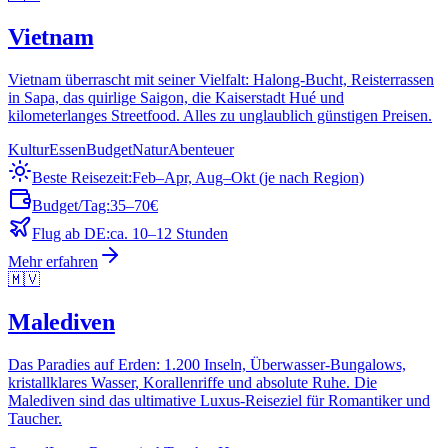
Vietnam
Vietnam überrascht mit seiner Vielfalt: Halong-Bucht, Reisterrassen
in Sapa, das quirlige Saigon, die Kaiserstadt Hué und
kilometerlanges Streetfood. Alles zu unglaublich günstigen Preisen.
Kultur
Essen
Budget
Natur
Abenteuer
Beste Reisezeit:
Feb–Apr, Aug–Okt (je nach Region)
Budget/Tag:
35–70€
Flug ab DE:
ca. 10–12 Stunden
Mehr erfahren
🇲🇻
Malediven
Das Paradies auf Erden: 1.200 Inseln, Überwasser-Bungalows,
kristallklares Wasser, Korallenriffe und absolute Ruhe. Die
Malediven sind das ultimative Luxus-Reiseziel für Romantiker und
Taucher.