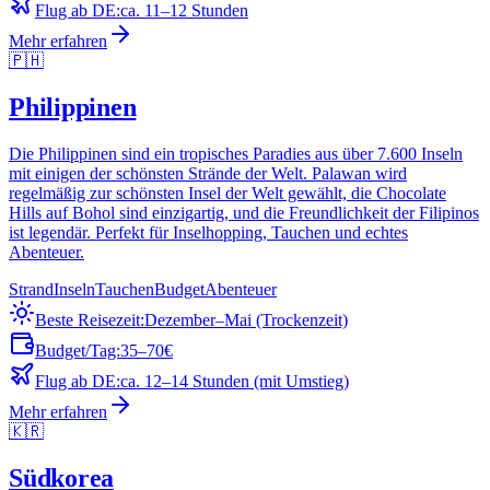
Flug ab DE:
ca. 11–12 Stunden
Mehr erfahren
🇵🇭
Philippinen
Die Philippinen sind ein tropisches Paradies aus über 7.600 Inseln
mit einigen der schönsten Strände der Welt. Palawan wird
regelmäßig zur schönsten Insel der Welt gewählt, die Chocolate
Hills auf Bohol sind einzigartig, und die Freundlichkeit der Filipinos
ist legendär. Perfekt für Inselhopping, Tauchen und echtes
Abenteuer.
Strand
Inseln
Tauchen
Budget
Abenteuer
Beste Reisezeit:
Dezember–Mai (Trockenzeit)
Budget/Tag:
35–70€
Flug ab DE:
ca. 12–14 Stunden (mit Umstieg)
Mehr erfahren
🇰🇷
Südkorea