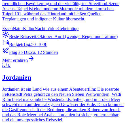
freundlichen Bevölkerung und der vielfältigsten Streetfood-Szene
Asiens. Taipei ist eine moderne Metropole mit dem ikonischen
Taipei 101, während das Hinterland mit heißen Quellen,
Teeplantagen und indigener Kultur überrascht.
Essen
Natur
Kultur
Nachtmärkte
Geheimtipp
Beste Reisezeit:
Oktober–April (weniger Regen und Taifune)
Budget/Tag:
50–100€
Flug ab DE:
ca. 12 Stunden
Mehr erfahren
🇯🇴
Jordanien
Jordanien ist ein Land wie aus einem Abenteuerfilm: Die rosarote
Felsenstadt Petra gehört zu den Neuen Sieben Weltwundern, Wadi
Rum bietet marsähnliche Wüstenlandschaften, und im Toten Meer
schwebt man auf dem salzigsten Gewässer der Erde. Dazu kommen
die Gastfreundschaft der Beduinen, die antiken Ruinen von Jerash
und das Rote Meer bei Aqaba. Jordanien ist sicher, gut erreichbar
und ein unvergessliches Reiseziel.