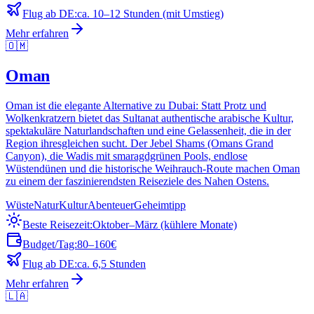
Flug ab DE:
ca. 10–12 Stunden (mit Umstieg)
Mehr erfahren
🇴🇲
Oman
Oman ist die elegante Alternative zu Dubai: Statt Protz und
Wolkenkratzern bietet das Sultanat authentische arabische Kultur,
spektakuläre Naturlandschaften und eine Gelassenheit, die in der
Region ihresgleichen sucht. Der Jebel Shams (Omans Grand
Canyon), die Wadis mit smaragdgrünen Pools, endlose
Wüstendünen und die historische Weihrauch-Route machen Oman
zu einem der faszinierendsten Reiseziele des Nahen Ostens.
Wüste
Natur
Kultur
Abenteuer
Geheimtipp
Beste Reisezeit:
Oktober–März (kühlere Monate)
Budget/Tag:
80–160€
Flug ab DE:
ca. 6,5 Stunden
Mehr erfahren
🇱🇦