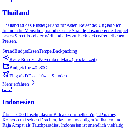
🇹🇭
Thailand
Thailand ist das Einsteigerland für Asien-Reisende: Unglaublich
freundliche Menschen, paradiesische Strände, faszinierende Tempel,
bestes Street Food der Welt und alles zu Backpacker-freundlichen
Preisen.
Strand
Budget
Essen
Tempel
Backpacking
Beste Reisezeit:
November–März (Trockenzeit)
Budget/Tag:
40–80€
Flug ab DE:
ca. 10–11 Stunden
Mehr erfahren
🇮🇩
Indonesien
Über 17.000 Inseln, davon Bali als spirituelles Yoga-Paradies,
Komodo mit seinen Drachen, Java mit mächtigen Vulkanen und
Raja Ampat als Tauchparadies. Indonesien ist unendlich vielfältig.