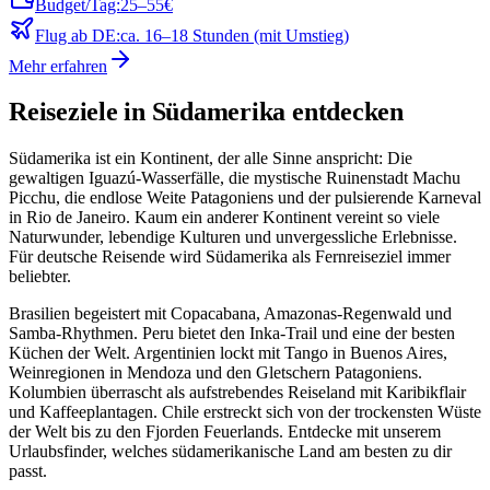
Budget/Tag:
25–55€
Flug ab DE:
ca. 16–18 Stunden (mit Umstieg)
Mehr erfahren
Reiseziele in Südamerika entdecken
Südamerika ist ein Kontinent, der alle Sinne anspricht: Die
gewaltigen Iguazú-Wasserfälle, die mystische Ruinenstadt Machu
Picchu, die endlose Weite Patagoniens und der pulsierende Karneval
in Rio de Janeiro. Kaum ein anderer Kontinent vereint so viele
Naturwunder, lebendige Kulturen und unvergessliche Erlebnisse.
Für deutsche Reisende wird Südamerika als Fernreiseziel immer
beliebter.
Brasilien begeistert mit Copacabana, Amazonas-Regenwald und
Samba-Rhythmen. Peru bietet den Inka-Trail und eine der besten
Küchen der Welt. Argentinien lockt mit Tango in Buenos Aires,
Weinregionen in Mendoza und den Gletschern Patagoniens.
Kolumbien überrascht als aufstrebendes Reiseland mit Karibikflair
und Kaffeeplantagen. Chile erstreckt sich von der trockensten Wüste
der Welt bis zu den Fjorden Feuerlands. Entdecke mit unserem
Urlaubsfinder, welches südamerikanische Land am besten zu dir
passt.