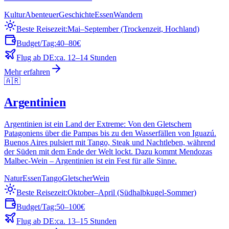
Kultur
Abenteuer
Geschichte
Essen
Wandern
Beste Reisezeit:
Mai–September (Trockenzeit, Hochland)
Budget/Tag:
40–80€
Flug ab DE:
ca. 12–14 Stunden
Mehr erfahren
🇦🇷
Argentinien
Argentinien ist ein Land der Extreme: Von den Gletschern
Patagoniens über die Pampas bis zu den Wasserfällen von Iguazú.
Buenos Aires pulsiert mit Tango, Steak und Nachtleben, während
der Süden mit dem Ende der Welt lockt. Dazu kommt Mendozas
Malbec-Wein – Argentinien ist ein Fest für alle Sinne.
Natur
Essen
Tango
Gletscher
Wein
Beste Reisezeit:
Oktober–April (Südhalbkugel-Sommer)
Budget/Tag:
50–100€
Flug ab DE:
ca. 13–15 Stunden