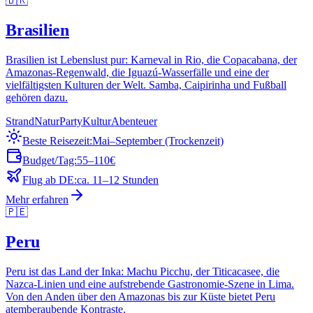
🇧🇷
Brasilien
Brasilien ist Lebenslust pur: Karneval in Rio, die Copacabana, der
Amazonas-Regenwald, die Iguazú-Wasserfälle und eine der
vielfältigsten Kulturen der Welt. Samba, Caipirinha und Fußball
gehören dazu.
Strand
Natur
Party
Kultur
Abenteuer
Beste Reisezeit:
Mai–September (Trockenzeit)
Budget/Tag:
55–110€
Flug ab DE:
ca. 11–12 Stunden
Mehr erfahren
🇵🇪
Peru
Peru ist das Land der Inka: Machu Picchu, der Titicacasee, die
Nazca-Linien und eine aufstrebende Gastronomie-Szene in Lima.
Von den Anden über den Amazonas bis zur Küste bietet Peru
atemberaubende Kontraste.