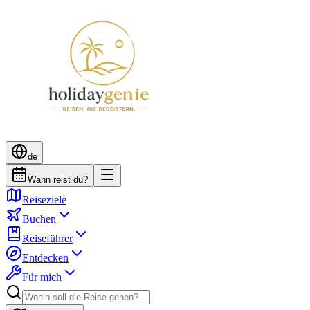
de
Wann reist du?
Reiseziele
Buchen
Reiseführer
Entdecken
Für mich