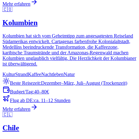
Mehr erfahren
🇨🇴
Kolumbien
Kolumbien hat sich vom Geheimtipp zum angesagtesten Reiseland
Südamerikas entwickelt. Cartagenas farbenfrohe Kolonialaltstadt,
Medellíns beeindruckende Transformation, die Kaffeezone,
karibische Traumstrände und der Amazonas-Regenwald machen
Kolumbien unglaublich vielfältig. Die Herzlichkeit der Kolumbianer
ist überwältigend.
Kultur
Strand
Kaffee
Nachtleben
Natur
Beste Reisezeit:
Dezember–März, Juli–August (Trockenzeit)
Budget/Tag:
40–80€
Flug ab DE:
ca. 11–12 Stunden
Mehr erfahren
🇨🇱
Chile