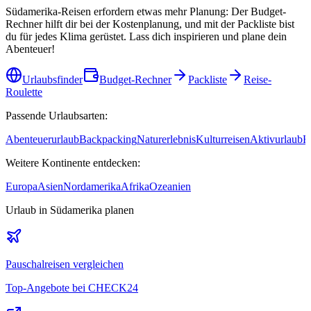
Südamerika-Reisen erfordern etwas mehr Planung: Der Budget-
Rechner hilft dir bei der Kostenplanung, und mit der Packliste bist
du für jedes Klima gerüstet. Lass dich inspirieren und plane dein
Abenteuer!
Urlaubsfinder
Budget-Rechner
Packliste
Reise-
Roulette
Passende Urlaubsarten:
Abenteuerurlaub
Backpacking
Naturerlebnis
Kulturreisen
Aktivurlaub
B
Weitere Kontinente entdecken:
Europa
Asien
Nordamerika
Afrika
Ozeanien
Urlaub
in Südamerika
planen
Pauschalreisen vergleichen
Top-Angebote bei CHECK24