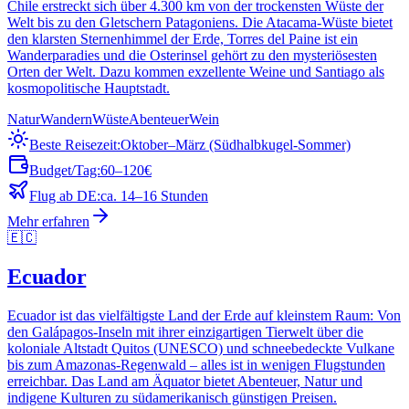
Chile erstreckt sich über 4.300 km von der trockensten Wüste der
Welt bis zu den Gletschern Patagoniens. Die Atacama-Wüste bietet
den klarsten Sternenhimmel der Erde, Torres del Paine ist ein
Wanderparadies und die Osterinsel gehört zu den mysteriösesten
Orten der Welt. Dazu kommen exzellente Weine und Santiago als
kosmopolitische Hauptstadt.
Natur
Wandern
Wüste
Abenteuer
Wein
Beste Reisezeit:
Oktober–März (Südhalbkugel-Sommer)
Budget/Tag:
60–120€
Flug ab DE:
ca. 14–16 Stunden
Mehr erfahren
🇪🇨
Ecuador
Ecuador ist das vielfältigste Land der Erde auf kleinstem Raum: Von
den Galápagos-Inseln mit ihrer einzigartigen Tierwelt über die
koloniale Altstadt Quitos (UNESCO) und schneebedeckte Vulkane
bis zum Amazonas-Regenwald – alles ist in wenigen Flugstunden
erreichbar. Das Land am Äquator bietet Abenteuer, Natur und
indigene Kulturen zu südamerikanisch günstigen Preisen.