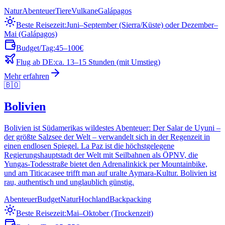
Natur
Abenteuer
Tiere
Vulkane
Galápagos
Beste Reisezeit:
Juni–September (Sierra/Küste) oder Dezember–
Mai (Galápagos)
Budget/Tag:
45–100€
Flug ab DE:
ca. 13–15 Stunden (mit Umstieg)
Mehr erfahren
🇧🇴
Bolivien
Bolivien ist Südamerikas wildestes Abenteuer: Der Salar de Uyuni –
der größte Salzsee der Welt – verwandelt sich in der Regenzeit in
einen endlosen Spiegel. La Paz ist die höchstgelegene
Regierungshauptstadt der Welt mit Seilbahnen als ÖPNV, die
Yungas-Todesstraße bietet den Adrenalinkick per Mountainbike,
und am Titicacasee trifft man auf uralte Aymara-Kultur. Bolivien ist
rau, authentisch und unglaublich günstig.
Abenteuer
Budget
Natur
Hochland
Backpacking
Beste Reisezeit:
Mai–Oktober (Trockenzeit)