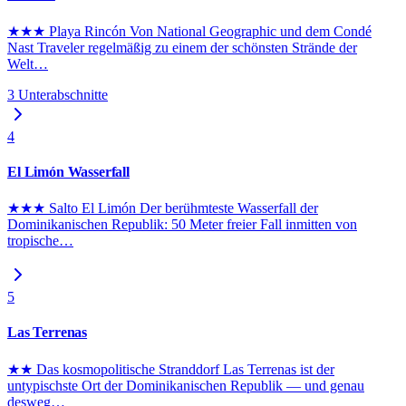
★★★ Playa Rincón Von National Geographic und dem Condé
Nast Traveler regelmäßig zu einem der schönsten Strände der
Welt
…
3
Unterabschnitte
4
El Limón Wasserfall
★★★ Salto El Limón Der berühmteste Wasserfall der
Dominikanischen Republik: 50 Meter freier Fall inmitten von
tropische
…
5
Las Terrenas
★★ Das kosmopolitische Stranddorf Las Terrenas ist der
untypischste Ort der Dominikanischen Republik — und genau
desweg
…