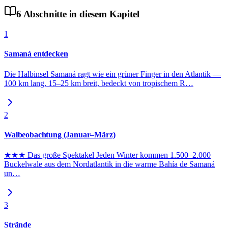
6
Abschnitte
in diesem Kapitel
1
Samaná entdecken
Die Halbinsel Samaná ragt wie ein grüner Finger in den Atlantik —
100 km lang, 15–25 km breit, bedeckt von tropischem R
…
2
Walbeobachtung (Januar–März)
★★★ Das große Spektakel Jeden Winter kommen 1.500–2.000
Buckelwale aus dem Nordatlantik in die warme Bahía de Samaná
un
…
3
Strände