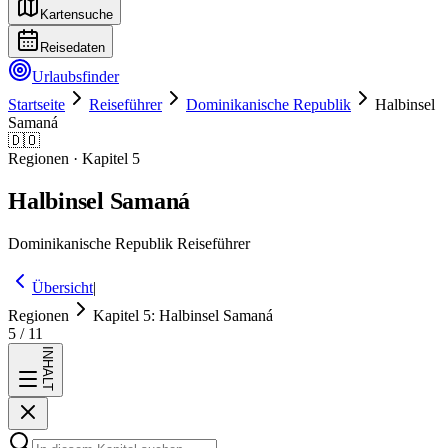
Kartensuche
Reisedaten
Urlaubsfinder
Startseite
Reiseführer
Dominikanische Republik
Halbinsel
Samaná
🇩🇴
Regionen
· Kapitel
5
Halbinsel Samaná
Dominikanische Republik
Reiseführer
Übersicht
|
Regionen
Kapitel
5
:
Halbinsel Samaná
5
/
11
INHALT