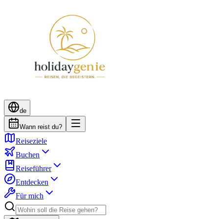
de
Wann reist du?
Reiseziele
Buchen
Reiseführer
Entdecken
Für mich