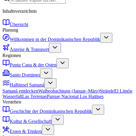
Inhaltsverzeichnis
Übersicht
Planung
Willkommen in der Dominikanischen Republik
Anreise & Transport
Regionen
Punta Cana & der Osten
Santo Domingo
Halbinsel Samaná
Samaná entdecken
Walbeobachtung (Januar–März)
Strände
El Limón
Wasserfall
Las Terrenas
Parque Nacional Los Haitises
Verstehen
Geschichte der Dominikanischen Republik
Kultur & Gesellschaft
Essen & Trinken