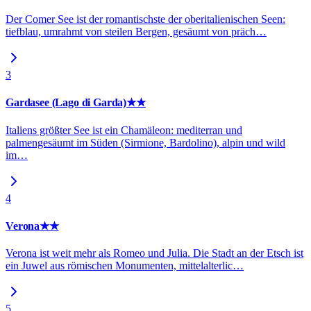
Der Comer See ist der romantischste der oberitalienischen Seen:
tiefblau, umrahmt von steilen Bergen, gesäumt von präch
…
3
Gardasee (Lago di Garda)
★★
Italiens größter See ist ein Chamäleon: mediterran und
palmengesäumt im Süden (Sirmione, Bardolino), alpin und wild
im
…
4
Verona
★★
Verona ist weit mehr als Romeo und Julia. Die Stadt an der Etsch ist
ein Juwel aus römischen Monumenten, mittelalterlic
…
5