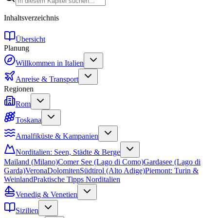
Inhaltsverzeichnis
Übersicht
Planung
Willkommen in Italien
Anreise & Transport
Regionen
Rom
Toskana
Amalfiküste & Kampanien
Norditalien: Seen, Städte & Berge
Mailand (Milano)
Comer See (Lago di Como)
Gardasee (Lago di
Garda)
Verona
Dolomiten
Südtirol (Alto Adige)
Piemont: Turin &
Weinland
Praktische Tipps Norditalien
Venedig & Venetien
Sizilien