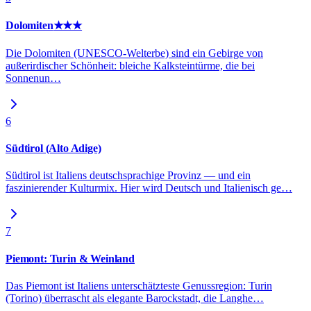
Dolomiten
★★★
Die Dolomiten (UNESCO-Welterbe) sind ein Gebirge von
außerirdischer Schönheit: bleiche Kalksteintürme, die bei
Sonnenun
…
6
Südtirol (Alto Adige)
Südtirol ist Italiens deutschsprachige Provinz — und ein
faszinierender Kulturmix. Hier wird Deutsch und Italienisch ge
…
7
Piemont: Turin & Weinland
Das Piemont ist Italiens unterschätzteste Genussregion: Turin
(Torino) überrascht als elegante Barockstadt, die Langhe
…