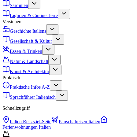
Sardinien
Ligurien & Cinque Terre
Verstehen
Geschichte Italiens
Gesellschaft & Kultur
Essen & Trinken
Natur & Landschaft
Kunst & Architektur
Praktisch
Praktische Infos A-Z
Sprachführer Italienisch
Schnellzugriff
Italien
Reiseziel-Seite
Pauschalreisen
Italien
Ferienwohnungen
Italien