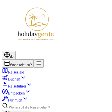
de
Wann reist du?
Reiseziele
Buchen
Reiseführer
Entdecken
Für mich