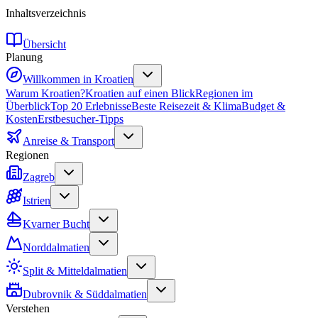
Inhaltsverzeichnis
Übersicht
Planung
Willkommen in Kroatien
Warum Kroatien?
Kroatien auf einen Blick
Regionen im
Überblick
Top 20 Erlebnisse
Beste Reisezeit & Klima
Budget &
Kosten
Erstbesucher-Tipps
Anreise & Transport
Regionen
Zagreb
Istrien
Kvarner Bucht
Norddalmatien
Split & Mitteldalmatien
Dubrovnik & Süddalmatien
Verstehen