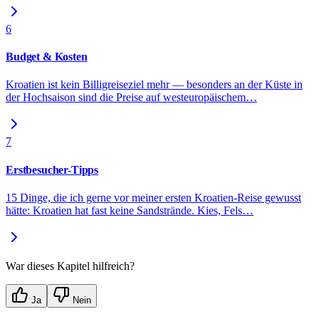
6
Budget & Kosten
Kroatien ist kein Billigreiseziel mehr — besonders an der Küste in
der Hochsaison sind die Preise auf westeuropäischem
…
7
Erstbesucher-Tipps
15 Dinge, die ich gerne vor meiner ersten Kroatien-Reise gewusst
hätte: Kroatien hat fast keine Sandstrände. Kies, Fels
…
War dieses Kapitel hilfreich?
Ja
Nein