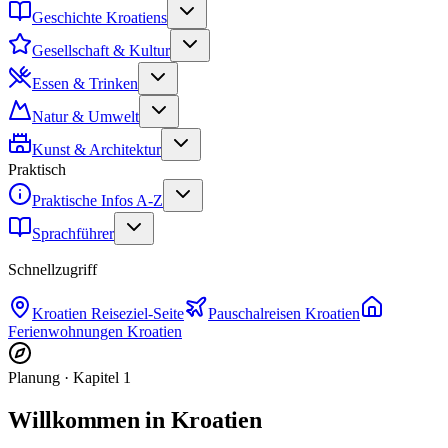
Geschichte Kroatiens
Gesellschaft & Kultur
Essen & Trinken
Natur & Umwelt
Kunst & Architektur
Praktisch
Praktische Infos A-Z
Sprachführer
Schnellzugriff
Kroatien
Reiseziel-Seite
Pauschalreisen
Kroatien
Ferienwohnungen
Kroatien
Planung
· Kapitel
1
Willkommen in Kroatien