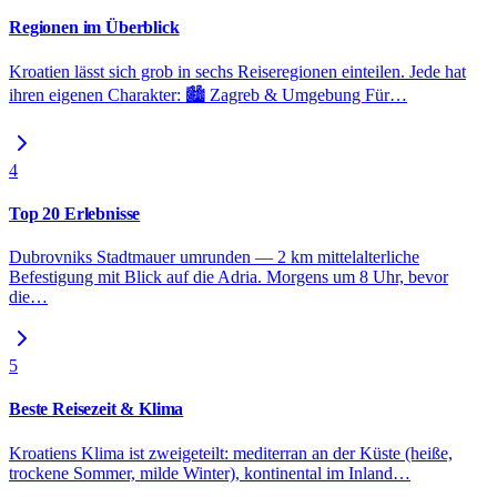
Regionen im Überblick
Kroatien lässt sich grob in sechs Reiseregionen einteilen. Jede hat
ihren eigenen Charakter: 🏙️ Zagreb & Umgebung Für
…
4
Top 20 Erlebnisse
Dubrovniks Stadtmauer umrunden — 2 km mittelalterliche
Befestigung mit Blick auf die Adria. Morgens um 8 Uhr, bevor
die
…
5
Beste Reisezeit & Klima
Kroatiens Klima ist zweigeteilt: mediterran an der Küste (heiße,
trockene Sommer, milde Winter), kontinental im Inland
…