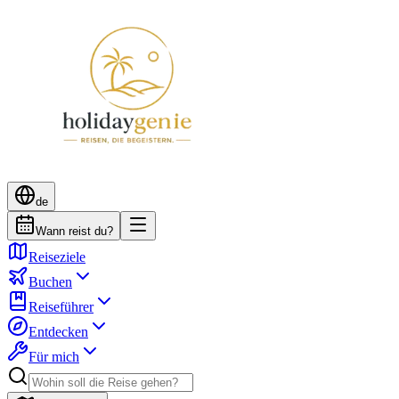
de
Wann reist du?
Reiseziele
Buchen
Reiseführer
Entdecken
Für mich