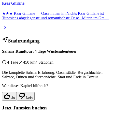
Ksar Ghilane
★★★ Ksar Ghilane — Oase mitten im Nichts Ksar Ghilane ist
Tunesiens abgelegenste und romantischste Oase . Mitten im Gra
…
Stadtrundgang
Sahara-Rundtour: 4 Tage Wüstenabenteuer
⏱
4 Tage
📏
450 km
4
Stationen
Die komplette Sahara-Erfahrung: Oasenstädte, Bergschluchten,
Salzsee, Dünen und Sternenächte. Start und Ende in Tozeur.
War dieses Kapitel hilfreich?
Ja
Nein
Jetzt
Tunesien
buchen