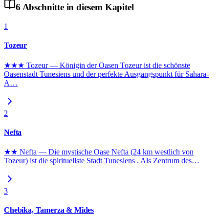
6
Abschnitte
in diesem Kapitel
1
Tozeur
★★★ Tozeur — Königin der Oasen Tozeur ist die schönste
Oasenstadt Tunesiens und der perfekte Ausgangspunkt für Sahara-
A
…
2
Nefta
★★ Nefta — Die mystische Oase Nefta (24 km westlich von
Tozeur) ist die spirituellste Stadt Tunesiens . Als Zentrum des
…
3
Chebika, Tamerza & Mides