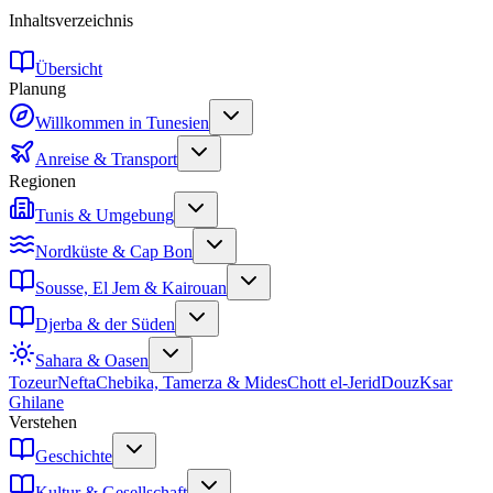
Inhaltsverzeichnis
Übersicht
Planung
Willkommen in Tunesien
Anreise & Transport
Regionen
Tunis & Umgebung
Nordküste & Cap Bon
Sousse, El Jem & Kairouan
Djerba & der Süden
Sahara & Oasen
Tozeur
Nefta
Chebika, Tamerza & Mides
Chott el-Jerid
Douz
Ksar
Ghilane
Verstehen
Geschichte
Kultur & Gesellschaft