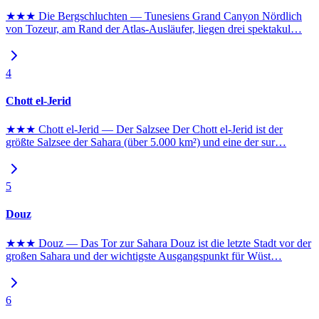
★★★ Die Bergschluchten — Tunesiens Grand Canyon Nördlich
von Tozeur, am Rand der Atlas-Ausläufer, liegen drei spektakul
…
4
Chott el-Jerid
★★★ Chott el-Jerid — Der Salzsee Der Chott el-Jerid ist der
größte Salzsee der Sahara (über 5.000 km²) und eine der sur
…
5
Douz
★★★ Douz — Das Tor zur Sahara Douz ist die letzte Stadt vor der
großen Sahara und der wichtigste Ausgangspunkt für Wüst
…
6