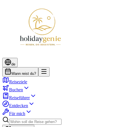
de
Wann reist du?
Reiseziele
Buchen
Reiseführer
Entdecken
Für mich