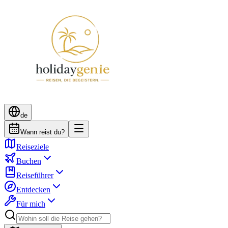
de
Wann reist du?
Reiseziele
Buchen
Reiseführer
Entdecken
Für mich