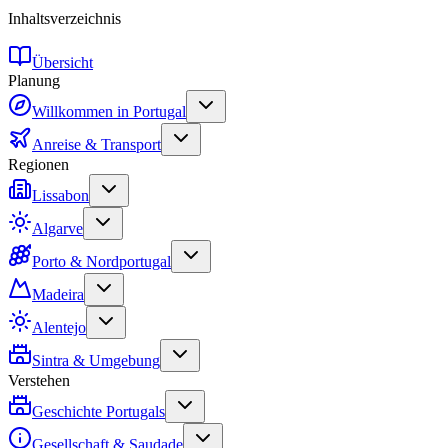
Inhaltsverzeichnis
Übersicht
Planung
Willkommen in Portugal
Anreise & Transport
Regionen
Lissabon
Algarve
Porto & Nordportugal
Madeira
Alentejo
Sintra & Umgebung
Verstehen
Geschichte Portugals
Gesellschaft & Saudade