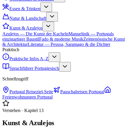
Essen & Trinken
Natur & Landschaft
Kunst & Azulejos
Azulejos — Die Kunst der Kacheln
Manuelinik — Portugals
einzigartiger Baustil
Fado & moderne Musik
Zeitgenössische Kunst
& Architektur
Literatur — Pessoa, Saramago & die Dichter
Praktisch
Praktische Infos A–Z
Sprachführer Portugiesisch
Schnellzugriff
Portugal
Reiseziel-Seite
Pauschalreisen
Portugal
Ferienwohnungen
Portugal
Verstehen
· Kapitel
13
Kunst & Azulejos