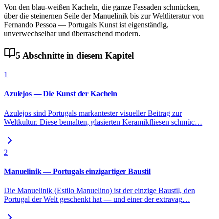
Von den blau-weißen Kacheln, die ganze Fassaden schmücken,
über die steinernen Seile der Manuelinik bis zur Weltliteratur von
Fernando Pessoa — Portugals Kunst ist eigenständig,
unverwechselbar und überraschend modern.
5
Abschnitte
in diesem Kapitel
1
Azulejos — Die Kunst der Kacheln
Azulejos sind Portugals markantester visueller Beitrag zur
Weltkultur. Diese bemalten, glasierten Keramikfliesen schmüc
…
2
Manuelinik — Portugals einzigartiger Baustil
Die Manuelinik (Estilo Manuelino) ist der einzige Baustil, den
Portugal der Welt geschenkt hat — und einer der extravag
…